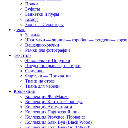
Полки
Буфеты
Банкетки и пуфы
Комод
Бюро — Секретеры
Декор
Зеркала
Шкатулки — ящики — коробки — сундуки— корз
Вешалки-крючки
Рамки для фотографий
Текстиль
Наволочки и Подушки
Пледы, покрывала, накидки
Сидушки
Фартуки — Прихватки
Ткани на отрез
Ткань для мебели
Коллекции
Коллекция ЖанМарко
Коллекция Кантри «Country»
Коллекция Аннунциата
Коллекция Парижский шик
Коллекция Provence (Прованс)
Коллекция Блэк Вуд (Black Wood)
Коллекция Голд Вуд (Gold Wood)