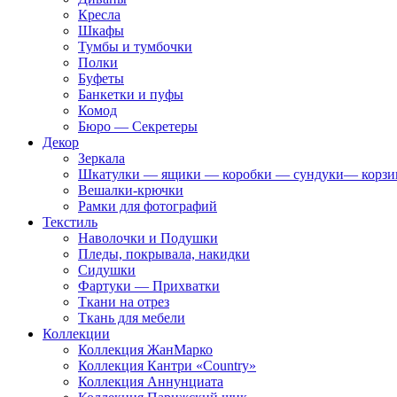
Кресла
Шкафы
Тумбы и тумбочки
Полки
Буфеты
Банкетки и пуфы
Комод
Бюро — Секретеры
Декор
Зеркала
Шкатулки — ящики — коробки — сундуки— корз
Вешалки-крючки
Рамки для фотографий
Текстиль
Наволочки и Подушки
Пледы, покрывала, накидки
Сидушки
Фартуки — Прихватки
Ткани на отрез
Ткань для мебели
Коллекции
Коллекция ЖанМарко
Коллекция Кантри «Country»
Коллекция Аннунциата