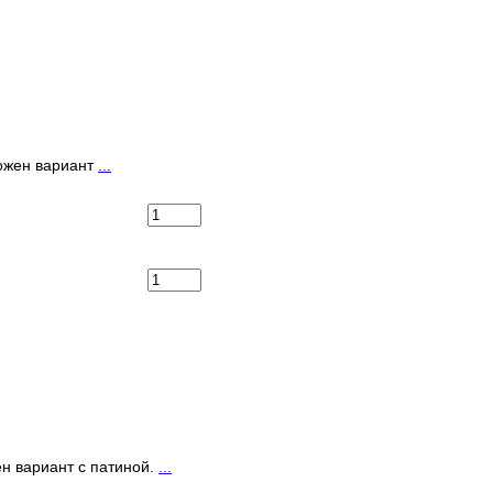
можен вариант
...
н вариант с патиной.
...