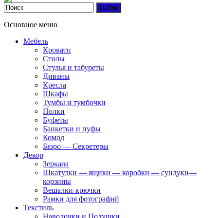
Основное меню
Мебель
Кровати
Столы
Стулья и табуреты
Диваны
Кресла
Шкафы
Тумбы и тумбочки
Полки
Буфеты
Банкетки и пуфы
Комод
Бюро — Секретеры
Декор
Зеркала
Шкатулки — ящики — коробки — сундуки—
корзины
Вешалки-крючки
Рамки для фотографий
Текстиль
Наволочки и Подушки