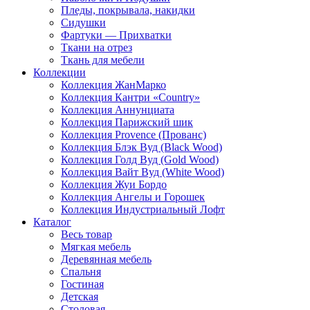
Пледы, покрывала, накидки
Сидушки
Фартуки — Прихватки
Ткани на отрез
Ткань для мебели
Коллекции
Коллекция ЖанМарко
Коллекция Кантри «Country»
Коллекция Аннунциата
Коллекция Парижский шик
Коллекция Provence (Прованс)
Коллекция Блэк Вуд (Black Wood)
Коллекция Голд Вуд (Gold Wood)
Коллекция Вайт Вуд (White Wood)
Коллекция Жуи Бордо
Коллекция Ангелы и Горошек
Коллекция Индустриальный Лофт
Каталог
Весь товар
Мягкая мебель
Деревянная мебель
Спальня
Гостиная
Детская
Столовая