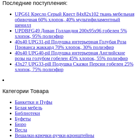
Последние поступления:
UPG61 Кресло Серый Квест 84х82х102 ткань мебельная
обивочная 60% хлопок, 40% мультифиламентный
шенилл
UPDBFG49 Диван Голландия 200х95х96 гобелен 5%
хлопок, 95% полиэфир
40х40 UPG31-pil Подушка интерьерная Голубая Роза
Прованса жаккард 70% хлопок, 30% полиэфир
40х40 UPG40-pil Подушка интерьерная Английские
розы на голубом гобелен 45% хлопок, 55% полиэфир
43х27 UPG33-pill Подушка Сказки Персии гобелен 25%
хлопок, 75% полиэфир
Категории Товара
Банкетки и Пуфы
Белая мебель
Библиотеки
Буфеты
Бюро
Весла
Вешалки-крючки-ручки-кронштейны