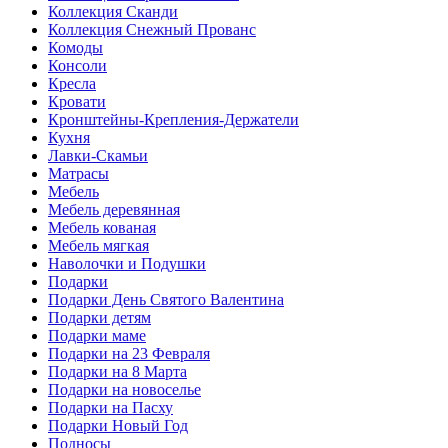
Коллекция Сканди
Коллекция Снежный Прованс
Комоды
Консоли
Кресла
Кровати
Кронштейны-Крепления-Держатели
Кухня
Лавки-Скамьи
Матрасы
Мебель
Мебель деревянная
Мебель кованая
Мебель мягкая
Наволочки и Подушки
Подарки
Подарки День Святого Валентина
Подарки детям
Подарки маме
Подарки на 23 Февраля
Подарки на 8 Марта
Подарки на новоселье
Подарки на Пасху
Подарки Новый Год
Подносы