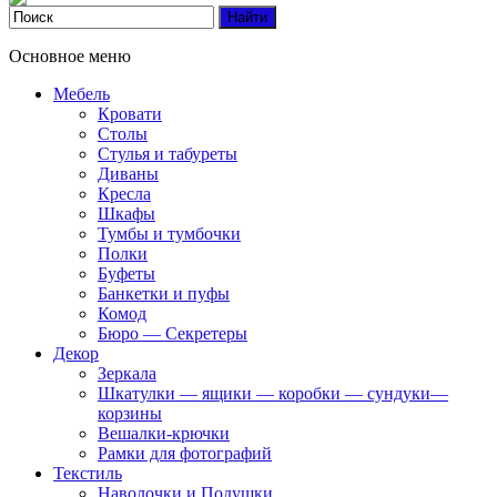
Основное меню
Мебель
Кровати
Столы
Стулья и табуреты
Диваны
Кресла
Шкафы
Тумбы и тумбочки
Полки
Буфеты
Банкетки и пуфы
Комод
Бюро — Секретеры
Декор
Зеркала
Шкатулки — ящики — коробки — сундуки—
корзины
Вешалки-крючки
Рамки для фотографий
Текстиль
Наволочки и Подушки