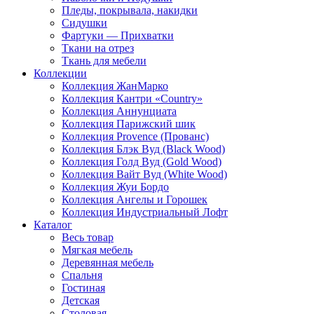
Пледы, покрывала, накидки
Сидушки
Фартуки — Прихватки
Ткани на отрез
Ткань для мебели
Коллекции
Коллекция ЖанМарко
Коллекция Кантри «Country»
Коллекция Аннунциата
Коллекция Парижский шик
Коллекция Provence (Прованс)
Коллекция Блэк Вуд (Black Wood)
Коллекция Голд Вуд (Gold Wood)
Коллекция Вайт Вуд (White Wood)
Коллекция Жуи Бордо
Коллекция Ангелы и Горошек
Коллекция Индустриальный Лофт
Каталог
Весь товар
Мягкая мебель
Деревянная мебель
Спальня
Гостиная
Детская
Столовая