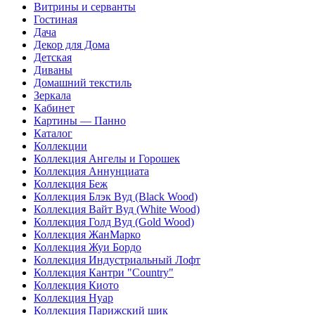
Витрины и серванты
Гостиная
Дача
Декор для Дома
Детская
Диваны
Домашний текстиль
Зеркала
Кабинет
Картины — Панно
Каталог
Коллекции
Коллекция Ангелы и Горошек
Коллекция Аннунциата
Коллекция Беж
Коллекция Блэк Вуд (Black Wood)
Коллекция Вайт Вуд (White Wood)
Коллекция Голд Вуд (Gold Wood)
Коллекция ЖанМарко
Коллекция Жуи Бордо
Коллекция Индустриальный Лофт
Коллекция Кантри "Country"
Коллекция Киото
Коллекция Нуар
Коллекция Парижский шик