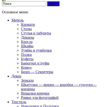
Основное меню
Мебель
Кровати
Столы
Стулья и табуреты
Диваны
Кресла
Шкафы
Тумбы и тумбочки
Полки
Буфеты
Банкетки и пуфы
Комод
Бюро — Секретеры
Декор
Зеркала
Шкатулки — ящики — коробки — сундуки—
корзины
Вешалки-крючки
Рамки для фотографий
Текстиль
Наволочки и Подушки