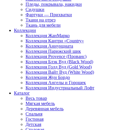
Пледы, покрывала, накидки
Сидушки
Фартуки — Прихватки
Ткани на отрез
Ткань для мебели
Коллекции
Коллекция ЖанМарко
Коллекция Кантри «Country»
Коллекция Аннунциата
Коллекция Парижский шик
Коллекция Provence (Прованс)
Коллекция Блэк Вуд (Black Wood)
Коллекция Голд Вуд (Gold Wood)
Коллекция Вайт Вуд (White Wood)
Коллекция Жуи Бордо
Коллекция Ангелы и Горошек
Коллекция Индустриальный Лофт
Каталог
Весь товар
Мягкая мебель
Деревянная мебель
Спальня
Гостиная
Детская
Столовая