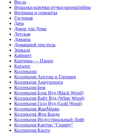
Весла
Вешалки-крючки-ручки-кронштейны
Витрины и серванты
Гостиная
Дача
Декор для Дома
Детская
Диваны
Домашний текстиль
Зеркала
Кабинет
Картины — Панно
Каталог
Коллекции
Коллекция Ангелы и Горошек
Коллекция Аннунциата
Коллекция Беж
Коллекция Блэк Вуд (Black Wood)
Коллекция Вайт Вуд (White Wood)
Коллекция Голд Вуд (Gold Wood)
Коллекция ЖанМарко
Коллекция Жуи Бордо
Коллекция Индустриальный Лофт
Коллекция Кантри "Country"
Коллекция Киото