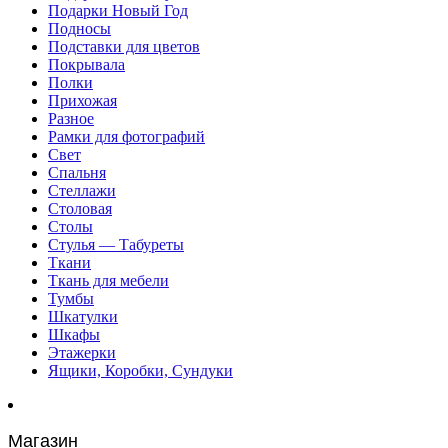
Подарки Новый Год
Подносы
Подставки для цветов
Покрывала
Полки
Прихожая
Разное
Рамки для фотографий
Свет
Спальня
Стеллажи
Столовая
Столы
Стулья — Табуреты
Ткани
Ткань для мебели
Тумбы
Шкатулки
Шкафы
Этажерки
Ящики, Коробки, Сундуки
Магазин