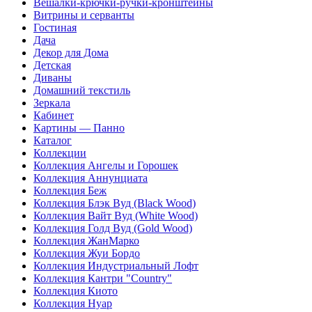
Вешалки-крючки-ручки-кронштейны
Витрины и серванты
Гостиная
Дача
Декор для Дома
Детская
Диваны
Домашний текстиль
Зеркала
Кабинет
Картины — Панно
Каталог
Коллекции
Коллекция Ангелы и Горошек
Коллекция Аннунциата
Коллекция Беж
Коллекция Блэк Вуд (Black Wood)
Коллекция Вайт Вуд (White Wood)
Коллекция Голд Вуд (Gold Wood)
Коллекция ЖанМарко
Коллекция Жуи Бордо
Коллекция Индустриальный Лофт
Коллекция Кантри "Country"
Коллекция Киото
Коллекция Нуар