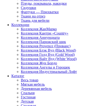
Пледы, покрывала, накидки
Сидушки
Фартуки — Прихватки
Ткани на отрез
Ткань для мебели
Коллекции
Коллекция ЖанМарко
Коллекция Кантри «Country»
Коллекция Аннунциата
Коллекция Парижский шик
Коллекция Provence (Прованс)
Коллекция Блэк Вуд (Black Wood)
Коллекция Голд Вуд (Gold Wood)
Коллекция Вайт Вуд (White Wood)
Коллекция Жуи Бордо
Коллекция Ангелы и Горошек
Коллекция Индустриальный Лофт
Каталог
Весь товар
Мягкая мебель
Деревянная мебель
Спальня
Гостиная
Детская
Столовая