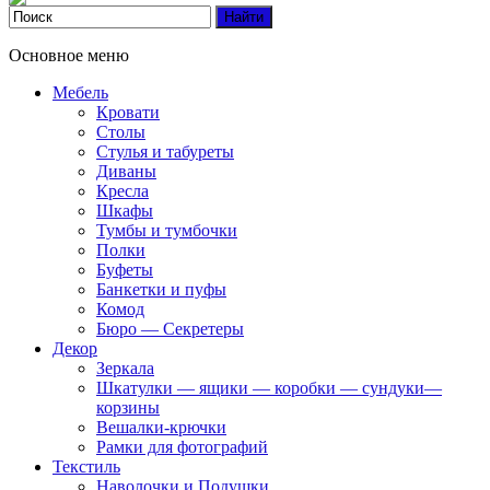
Основное меню
Мебель
Кровати
Столы
Стулья и табуреты
Диваны
Кресла
Шкафы
Тумбы и тумбочки
Полки
Буфеты
Банкетки и пуфы
Комод
Бюро — Секретеры
Декор
Зеркала
Шкатулки — ящики — коробки — сундуки—
корзины
Вешалки-крючки
Рамки для фотографий
Текстиль
Наволочки и Подушки