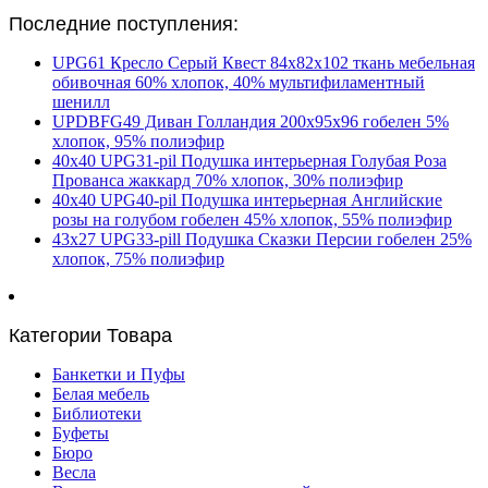
Последние поступления:
UPG61 Кресло Серый Квест 84х82х102 ткань мебельная
обивочная 60% хлопок, 40% мультифиламентный
шенилл
UPDBFG49 Диван Голландия 200х95х96 гобелен 5%
хлопок, 95% полиэфир
40х40 UPG31-pil Подушка интерьерная Голубая Роза
Прованса жаккард 70% хлопок, 30% полиэфир
40х40 UPG40-pil Подушка интерьерная Английские
розы на голубом гобелен 45% хлопок, 55% полиэфир
43х27 UPG33-pill Подушка Сказки Персии гобелен 25%
хлопок, 75% полиэфир
Категории Товара
Банкетки и Пуфы
Белая мебель
Библиотеки
Буфеты
Бюро
Весла