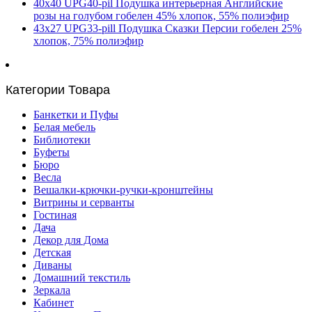
40х40 UPG40-pil Подушка интерьерная Английские
розы на голубом гобелен 45% хлопок, 55% полиэфир
43х27 UPG33-pill Подушка Сказки Персии гобелен 25%
хлопок, 75% полиэфир
Категории Товара
Банкетки и Пуфы
Белая мебель
Библиотеки
Буфеты
Бюро
Весла
Вешалки-крючки-ручки-кронштейны
Витрины и серванты
Гостиная
Дача
Декор для Дома
Детская
Диваны
Домашний текстиль
Зеркала
Кабинет