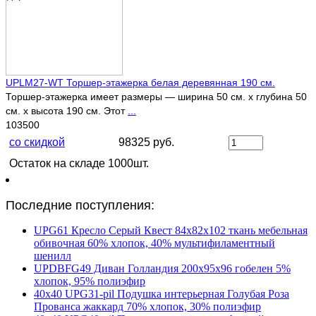
UPLM27-WT Торшер-этажерка белая деревянная 190 см.
Торшер-этажерка имеет размеры — ширина 50 см. х глубина 50
см. x высота 190 см. Этот
...
103500
со скидкой
98325 руб.
Остаток на складе 1000шт.
Последние поступления:
UPG61 Кресло Серый Квест 84х82х102 ткань мебельная
обивочная 60% хлопок, 40% мультифиламентный
шенилл
UPDBFG49 Диван Голландия 200х95х96 гобелен 5%
хлопок, 95% полиэфир
40х40 UPG31-pil Подушка интерьерная Голубая Роза
Прованса жаккард 70% хлопок, 30% полиэфир