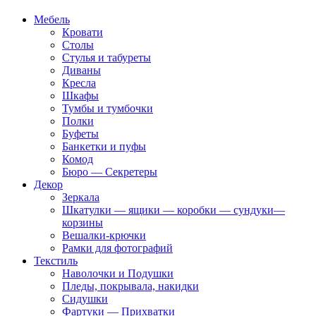
Мебель
Кровати
Столы
Стулья и табуреты
Диваны
Кресла
Шкафы
Тумбы и тумбочки
Полки
Буфеты
Банкетки и пуфы
Комод
Бюро — Секретеры
Декор
Зеркала
Шкатулки — ящики — коробки — сундуки—
корзины
Вешалки-крючки
Рамки для фотографий
Текстиль
Наволочки и Подушки
Пледы, покрывала, накидки
Сидушки
Фартуки — Прихватки