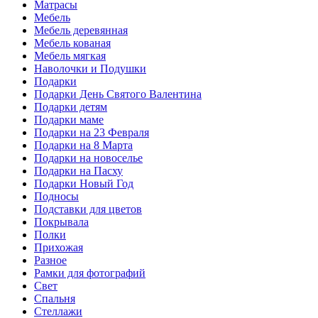
Матрасы
Мебель
Мебель деревянная
Мебель кованая
Мебель мягкая
Наволочки и Подушки
Подарки
Подарки День Святого Валентина
Подарки детям
Подарки маме
Подарки на 23 Февраля
Подарки на 8 Марта
Подарки на новоселье
Подарки на Пасху
Подарки Новый Год
Подносы
Подставки для цветов
Покрывала
Полки
Прихожая
Разное
Рамки для фотографий
Свет
Спальня
Стеллажи