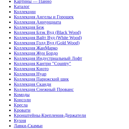
Картины — Панно
Каталог
Коллекции
Коллекция Ангелы и Горошек
Коллекция Аннунциата
Коллекция Беж
Коллекция Блэк Вуд (Black Wood)
Коллекция Вайт Вуд (White Wood)
Коллекция Голд Вуд (Gold Wood)
Коллекция ЖанМарко
Коллекция Жуи Бордо
Коллекция Индустриальный Лофт
Коллекция Кантри "Country"
Коллекция Киото
Коллекция Нуар
Коллекция Парижский шик
Коллекция Сканди
Коллекция Снежный Прованс
Комоды
Консоли
Кресла
Кровати
Кронштейны-Крепления-Держатели
Кухня
Лавки-Скамьи