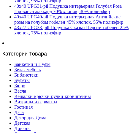
хлопок, 95% полиэфир
40х40 UPG31-pil Подушка интерьерная Голубая Роза
Прованса жаккард 70% хлопок, 30% полиэфир
40х40 UPG40-pil Подушка интерьерная Английские
розы на голубом гобелен 45% хлопок, 55% полиэфир
43х27 UPG33-pill Подушка Сказки Персии гобелен 25%
хлопок, 75% полиэфир
Категории Товара
Банкетки и Пуфы
Белая мебель
Библиотеки
Буфеты
Бюро
Весла
Вешалки-крючки-ручки-кронштейны
Витрины и серванты
Гостиная
Дача
Декор для Дома
Детская
Диваны