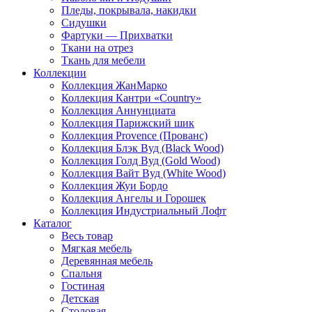
Пледы, покрывала, накидки
Сидушки
Фартуки — Прихватки
Ткани на отрез
Ткань для мебели
Коллекции
Коллекция ЖанМарко
Коллекция Кантри «Country»
Коллекция Аннунциата
Коллекция Парижский шик
Коллекция Provence (Прованс)
Коллекция Блэк Вуд (Black Wood)
Коллекция Голд Вуд (Gold Wood)
Коллекция Вайт Вуд (White Wood)
Коллекция Жуи Бордо
Коллекция Ангелы и Горошек
Коллекция Индустриальный Лофт
Каталог
Весь товар
Мягкая мебель
Деревянная мебель
Спальня
Гостиная
Детская
Столовая