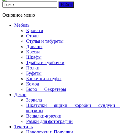
Основное меню
Мебель
Кровати
Столы
Стулья и табуреты
Диваны
Кресла
Шкафы
Тумбы и тумбочки
Полки
Буфеты
Банкетки и пуфы
Комод
Бюро — Секретеры
Декор
Зеркала
Шкатулки — ящики — коробки — сундуки—
корзины
Вешалки-крючки
Рамки для фотографий
Текстиль
Наволочки и Подушки