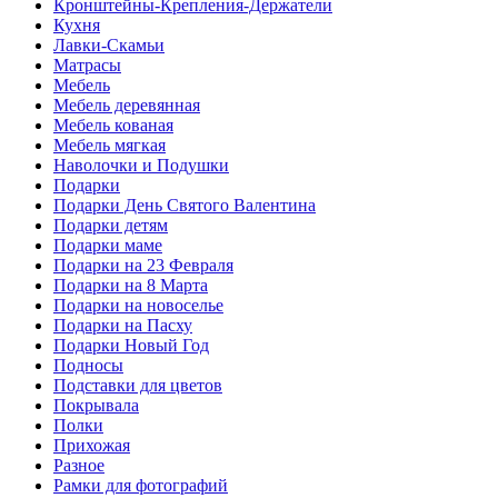
Кронштейны-Крепления-Держатели
Кухня
Лавки-Скамьи
Матрасы
Мебель
Мебель деревянная
Мебель кованая
Мебель мягкая
Наволочки и Подушки
Подарки
Подарки День Святого Валентина
Подарки детям
Подарки маме
Подарки на 23 Февраля
Подарки на 8 Марта
Подарки на новоселье
Подарки на Пасху
Подарки Новый Год
Подносы
Подставки для цветов
Покрывала
Полки
Прихожая
Разное
Рамки для фотографий