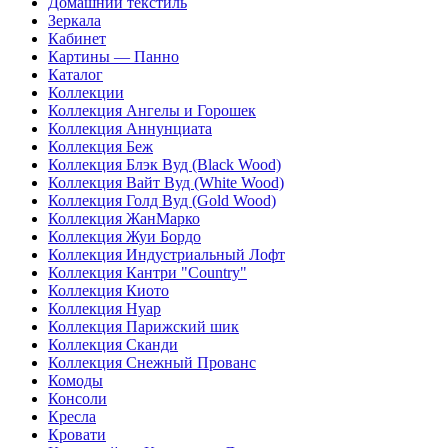
Домашний текстиль
Зеркала
Кабинет
Картины — Панно
Каталог
Коллекции
Коллекция Ангелы и Горошек
Коллекция Аннунциата
Коллекция Беж
Коллекция Блэк Вуд (Black Wood)
Коллекция Вайт Вуд (White Wood)
Коллекция Голд Вуд (Gold Wood)
Коллекция ЖанМарко
Коллекция Жуи Бордо
Коллекция Индустриальный Лофт
Коллекция Кантри "Country"
Коллекция Киото
Коллекция Нуар
Коллекция Парижский шик
Коллекция Сканди
Коллекция Снежный Прованс
Комоды
Консоли
Кресла
Кровати