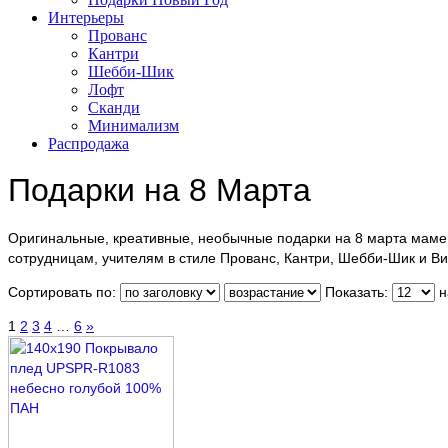
Интерьеры
Прованс
Кантри
Шебби-Шик
Лофт
Сканди
Минимализм
Распродажа
Подарки на 8 Марта
Оригинальные, креативные, необычные подарки на 8 марта маме
сотрудницам, учителям в стиле Прованс, Кантри, Шебби-Шик и В
Сортировать по:
Показать:
н
1
2
3
4
…
6
»