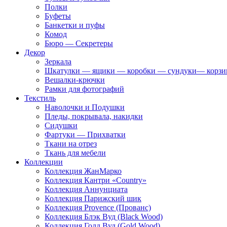
Полки
Буфеты
Банкетки и пуфы
Комод
Бюро — Секретеры
Декор
Зеркала
Шкатулки — ящики — коробки — сундуки— корз
Вешалки-крючки
Рамки для фотографий
Текстиль
Наволочки и Подушки
Пледы, покрывала, накидки
Сидушки
Фартуки — Прихватки
Ткани на отрез
Ткань для мебели
Коллекции
Коллекция ЖанМарко
Коллекция Кантри «Country»
Коллекция Аннунциата
Коллекция Парижский шик
Коллекция Provence (Прованс)
Коллекция Блэк Вуд (Black Wood)
Коллекция Голд Вуд (Gold Wood)