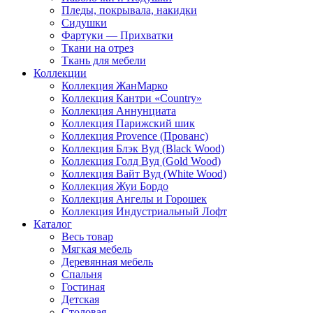
Пледы, покрывала, накидки
Сидушки
Фартуки — Прихватки
Ткани на отрез
Ткань для мебели
Коллекции
Коллекция ЖанМарко
Коллекция Кантри «Country»
Коллекция Аннунциата
Коллекция Парижский шик
Коллекция Provence (Прованс)
Коллекция Блэк Вуд (Black Wood)
Коллекция Голд Вуд (Gold Wood)
Коллекция Вайт Вуд (White Wood)
Коллекция Жуи Бордо
Коллекция Ангелы и Горошек
Коллекция Индустриальный Лофт
Каталог
Весь товар
Мягкая мебель
Деревянная мебель
Спальня
Гостиная
Детская
Столовая