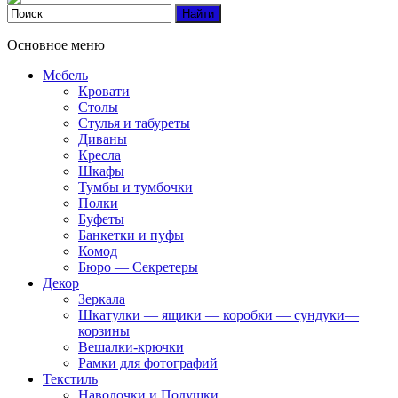
Основное меню
Мебель
Кровати
Столы
Стулья и табуреты
Диваны
Кресла
Шкафы
Тумбы и тумбочки
Полки
Буфеты
Банкетки и пуфы
Комод
Бюро — Секретеры
Декор
Зеркала
Шкатулки — ящики — коробки — сундуки—
корзины
Вешалки-крючки
Рамки для фотографий
Текстиль
Наволочки и Подушки