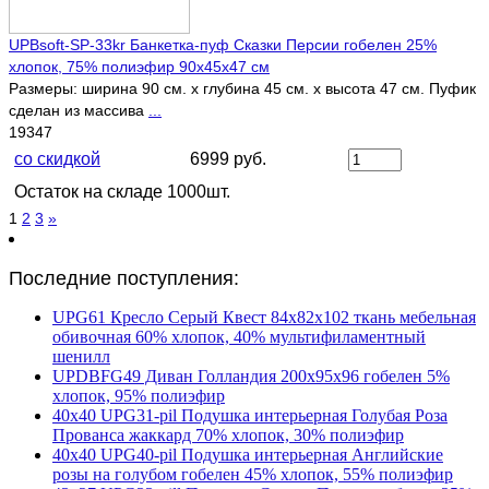
UPBsoft-SP-33kr Банкетка-пуф Сказки Персии гобелен 25%
хлопок, 75% полиэфир 90х45х47 см
Размеры: ширина 90 см. х глубина 45 см. х высота 47 см. Пуфик
сделан из массива
...
19347
со скидкой
6999 руб.
Остаток на складе 1000шт.
1
2
3
»
Последние поступления:
UPG61 Кресло Серый Квест 84х82х102 ткань мебельная
обивочная 60% хлопок, 40% мультифиламентный
шенилл
UPDBFG49 Диван Голландия 200х95х96 гобелен 5%
хлопок, 95% полиэфир
40х40 UPG31-pil Подушка интерьерная Голубая Роза
Прованса жаккард 70% хлопок, 30% полиэфир
40х40 UPG40-pil Подушка интерьерная Английские
розы на голубом гобелен 45% хлопок, 55% полиэфир