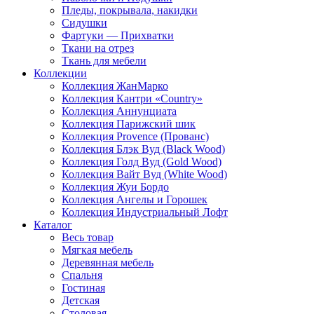
Пледы, покрывала, накидки
Сидушки
Фартуки — Прихватки
Ткани на отрез
Ткань для мебели
Коллекции
Коллекция ЖанМарко
Коллекция Кантри «Country»
Коллекция Аннунциата
Коллекция Парижский шик
Коллекция Provence (Прованс)
Коллекция Блэк Вуд (Black Wood)
Коллекция Голд Вуд (Gold Wood)
Коллекция Вайт Вуд (White Wood)
Коллекция Жуи Бордо
Коллекция Ангелы и Горошек
Коллекция Индустриальный Лофт
Каталог
Весь товар
Мягкая мебель
Деревянная мебель
Спальня
Гостиная
Детская
Столовая