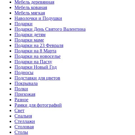
Мебель деревянная
Мебель кованая
Мебель мягкая
Наволочки и Подушки
Подарки
Подарки День Святого Валентина
Подарки детям
Подарки маме
Подарки на 23 Февраля
Подарки на 8 Марта
Подарки на новоселье
Подарки на Пасху
Подарки Новый Год
Подносы
Подставки для цветов
Покрывала
Полки
Прихожая
Разное
Рамки для фотографий
Свет
Спальня
Стеллажи
Столовая
Столы