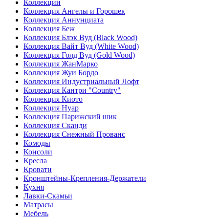
Коллекции
Коллекция Ангелы и Горошек
Коллекция Аннунциата
Коллекция Беж
Коллекция Блэк Вуд (Black Wood)
Коллекция Вайт Вуд (White Wood)
Коллекция Голд Вуд (Gold Wood)
Коллекция ЖанМарко
Коллекция Жуи Бордо
Коллекция Индустриальный Лофт
Коллекция Кантри "Country"
Коллекция Киото
Коллекция Нуар
Коллекция Парижский шик
Коллекция Сканди
Коллекция Снежный Прованс
Комоды
Консоли
Кресла
Кровати
Кронштейны-Крепления-Держатели
Кухня
Лавки-Скамьи
Матрасы
Мебель