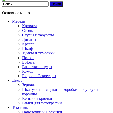
Основное меню
Мебель
Кровати
Столы
Стулья и табуреты
Диваны
Кресла
Шкафы
Тумбы и тумбочки
Полки
Буфеты
Банкетки и пуфы
Комод
Бюро — Секретеры
Декор
Зеркала
Шкатулки — ящики — коробки — сундуки—
корзины
Вешалки-крючки
Рамки для фотографий
Текстиль
Наволочки и Подушки