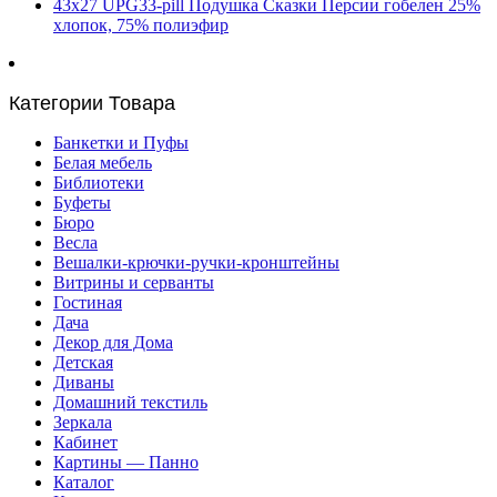
43х27 UPG33-pill Подушка Сказки Персии гобелен 25%
хлопок, 75% полиэфир
Категории Товара
Банкетки и Пуфы
Белая мебель
Библиотеки
Буфеты
Бюро
Весла
Вешалки-крючки-ручки-кронштейны
Витрины и серванты
Гостиная
Дача
Декор для Дома
Детская
Диваны
Домашний текстиль
Зеркала
Кабинет
Картины — Панно
Каталог