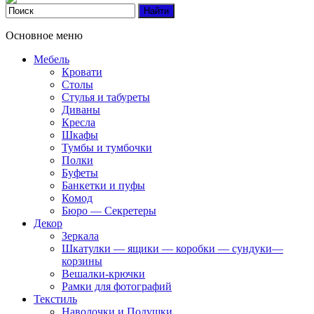
Основное меню
Мебель
Кровати
Столы
Стулья и табуреты
Диваны
Кресла
Шкафы
Тумбы и тумбочки
Полки
Буфеты
Банкетки и пуфы
Комод
Бюро — Секретеры
Декор
Зеркала
Шкатулки — ящики — коробки — сундуки—
корзины
Вешалки-крючки
Рамки для фотографий
Текстиль
Наволочки и Подушки