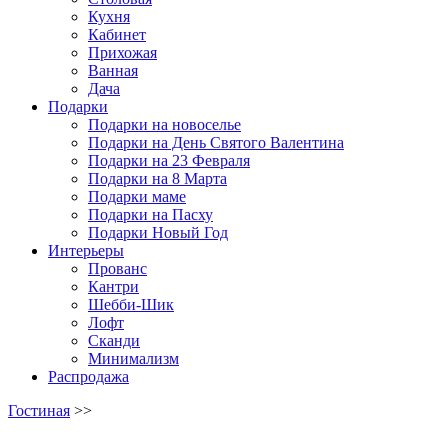
Кухня
Кабинет
Прихожая
Ванная
Дача
Подарки
Подарки на новоселье
Подарки на День Святого Валентина
Подарки на 23 Февраля
Подарки на 8 Марта
Подарки маме
Подарки на Пасху
Подарки Новый Год
Интерьеры
Прованс
Кантри
Шебби-Шик
Лофт
Сканди
Минимализм
Распродажа
Гостиная
>>