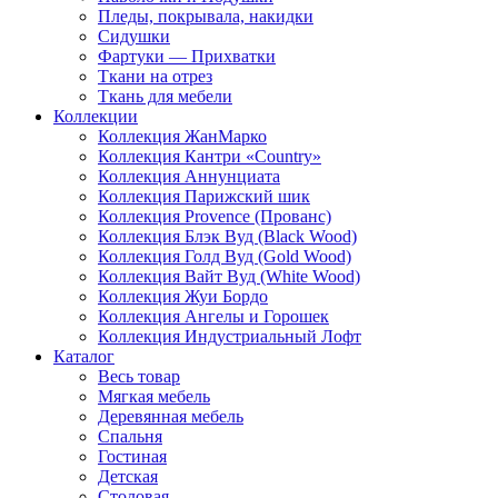
Пледы, покрывала, накидки
Сидушки
Фартуки — Прихватки
Ткани на отрез
Ткань для мебели
Коллекции
Коллекция ЖанМарко
Коллекция Кантри «Country»
Коллекция Аннунциата
Коллекция Парижский шик
Коллекция Provence (Прованс)
Коллекция Блэк Вуд (Black Wood)
Коллекция Голд Вуд (Gold Wood)
Коллекция Вайт Вуд (White Wood)
Коллекция Жуи Бордо
Коллекция Ангелы и Горошек
Коллекция Индустриальный Лофт
Каталог
Весь товар
Мягкая мебель
Деревянная мебель
Спальня
Гостиная
Детская
Столовая