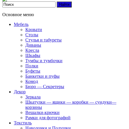
Основное меню
Мебель
Кровати
Столы
Стулья и табуреты
Диваны
Кресла
Шкафы
Тумбы и тумбочки
Полки
Буфеты
Банкетки и пуфы
Комод
Бюро — Секретеры
Декор
Зеркала
Шкатулки — ящики — коробки — сундуки—
корзины
Вешалки-крючки
Рамки для фотографий
Текстиль
Наволочки и Подушки