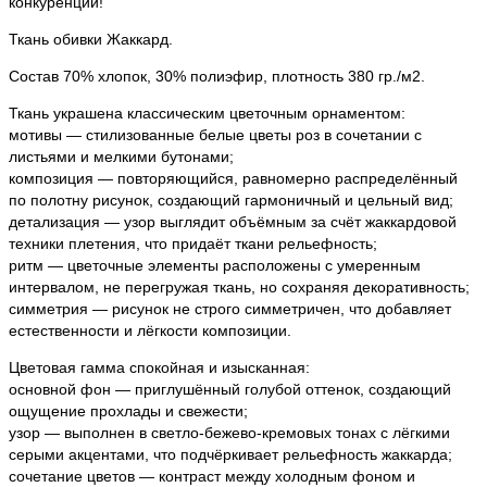
конкуренции!
Ткань обивки Жаккард.
Состав 70% хлопок, 30% полиэфир, плотность 380 гр./м2.
Ткань украшена классическим цветочным орнаментом:
мотивы — стилизованные белые цветы роз в сочетании с
листьями и мелкими бутонами;
композиция — повторяющийся, равномерно распределённый
по полотну рисунок, создающий гармоничный и цельный вид;
детализация — узор выглядит объёмным за счёт жаккардовой
техники плетения, что придаёт ткани рельефность;
ритм — цветочные элементы расположены с умеренным
интервалом, не перегружая ткань, но сохраняя декоративность;
симметрия — рисунок не строго симметричен, что добавляет
естественности и лёгкости композиции.
Цветовая гамма спокойная и изысканная:
основной фон — приглушённый голубой оттенок, создающий
ощущение прохлады и свежести;
узор — выполнен в светло-бежево-кремовых тонах с лёгкими
серыми акцентами, что подчёркивает рельефность жаккарда;
сочетание цветов — контраст между холодным фоном и