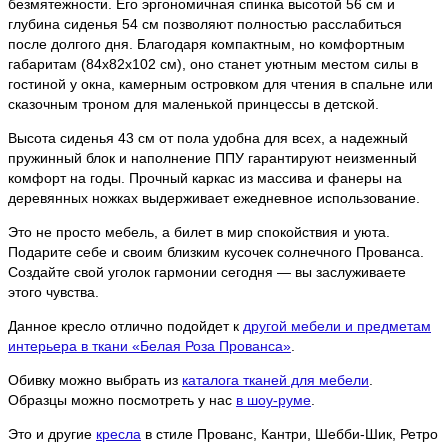
безмятежности. Его эргономичная спинка высотой 56 см и
глубина сиденья 54 см позволяют полностью расслабиться
после долгого дня. Благодаря компактным, но комфортным
габаритам (84х82х102 см), оно станет уютным местом силы в
гостиной у окна, камерным островком для чтения в спальне или
сказочным троном для маленькой принцессы в детской.
Высота сиденья 43 см от пола удобна для всех, а надежный
пружинный блок и наполнение ППУ гарантируют неизменный
комфорт на годы. Прочный каркас из массива и фанеры на
деревянных ножках выдерживает ежедневное использование.
Это не просто мебель, а билет в мир спокойствия и уюта.
Подарите себе и своим близким кусочек солнечного Прованса.
Создайте свой уголок гармонии сегодня — вы заслуживаете
этого чувства.
Данное кресло отлично подойдет к
другой мебели и предметам
интерьера в ткани «Белая Роза Прованса»
.
Обивку можно выбрать из
каталога тканей для мебели
.
Образцы можно посмотреть у нас
в шоу-руме
.
Это и другие
кресла
в стиле Прованс, Кантри, Шебби-Шик, Ретро