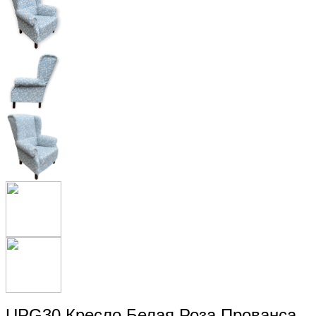
UPG30 Кресло Белая Роза Прованса