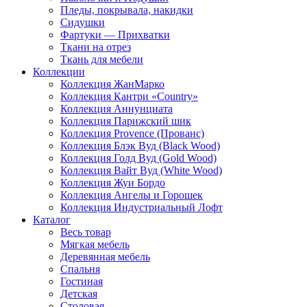
Пледы, покрывала, накидки
Сидушки
Фартуки — Прихватки
Ткани на отрез
Ткань для мебели
Коллекции
Коллекция ЖанМарко
Коллекция Кантри «Country»
Коллекция Аннунциата
Коллекция Парижский шик
Коллекция Provence (Прованс)
Коллекция Блэк Вуд (Black Wood)
Коллекция Голд Вуд (Gold Wood)
Коллекция Вайт Вуд (White Wood)
Коллекция Жуи Бордо
Коллекция Ангелы и Горошек
Коллекция Индустриальный Лофт
Каталог
Весь товар
Мягкая мебель
Деревянная мебель
Спальня
Гостиная
Детская
Столовая