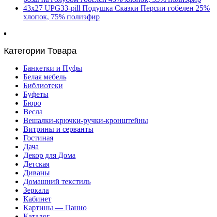
43х27 UPG33-pill Подушка Сказки Персии гобелен 25%
хлопок, 75% полиэфир
Категории Товара
Банкетки и Пуфы
Белая мебель
Библиотеки
Буфеты
Бюро
Весла
Вешалки-крючки-ручки-кронштейны
Витрины и серванты
Гостиная
Дача
Декор для Дома
Детская
Диваны
Домашний текстиль
Зеркала
Кабинет
Картины — Панно
Каталог