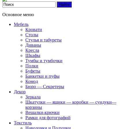
Основное меню
Мебель
Кровати
Столы
Стулья и табуреты
Диваны
Кресла
Шкафы
Тумбы и тумбочки
Полки
Буфеты
Банкетки и пуфы
Комод
Бюро — Секретеры
Декор
Зеркала
Шкатулки — ящики — коробки — сундуки—
корзины
Вешалки-крючки
Рамки для фотографий
Текстиль
Наволочки и Подушки