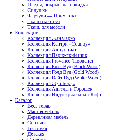
Пледы, покрывала, накидки
Сидушки
Фартуки — Прихватки
Ткани на отрез
Ткань для мебели
Коллекции
Коллекция ЖанМарко
Коллекция Кантри «Country»
Коллекция Аннунциата
Коллекция Парижский шик
Коллекция Provence (Прованс)
Коллекция Блэк Вуд (Black Wood)
Коллекция Голд Вуд (Gold Wood)
Коллекция Вайт Вуд (White Wood)
Коллекция Жуи Бордо
Коллекция Ангелы и Горошек
Коллекция Индустриальный Лофт
Каталог
Весь товар
Мягкая мебель
Деревянная мебель
Спальня
Гостиная
Детская
Столовая