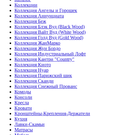
Коллекции
Коллекция Ангелы и Горошек
Коллекция Аннунциата
Коллекция Беж
Коллекция Блэк Вуд (Black Wood)
Коллекция Вайт Вуд (White Wood)
Коллекция Голд Вуд (Gold Wood)
Коллекция ЖанМарко
Коллекция Жуи Бордо
Коллекция Индустриальный Лофт
Коллекция Кантри "Country"
Коллекция Киото
Коллекция Нуар
Коллекция Парижский шик
Коллекция Сканди
Коллекция Снежный Прованс
Комоды
Консоли
Кресла
Кровати
Кронштейны-Крепления-Держатели
Кухня
Лавки-Скамьи
Матрасы