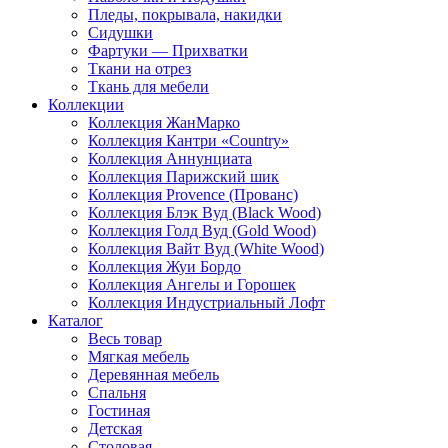
Пледы, покрывала, накидки
Сидушки
Фартуки — Прихватки
Ткани на отрез
Ткань для мебели
Коллекции
Коллекция ЖанМарко
Коллекция Кантри «Country»
Коллекция Аннунциата
Коллекция Парижский шик
Коллекция Provence (Прованс)
Коллекция Блэк Вуд (Black Wood)
Коллекция Голд Вуд (Gold Wood)
Коллекция Вайт Вуд (White Wood)
Коллекция Жуи Бордо
Коллекция Ангелы и Горошек
Коллекция Индустриальный Лофт
Каталог
Весь товар
Мягкая мебель
Деревянная мебель
Спальня
Гостиная
Детская
Столовая