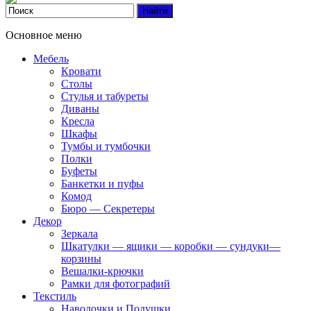
Основное меню
Мебель
Кровати
Столы
Стулья и табуреты
Диваны
Кресла
Шкафы
Тумбы и тумбочки
Полки
Буфеты
Банкетки и пуфы
Комод
Бюро — Секретеры
Декор
Зеркала
Шкатулки — ящики — коробки — сундуки—
корзины
Вешалки-крючки
Рамки для фотографий
Текстиль
Наволочки и Подушки