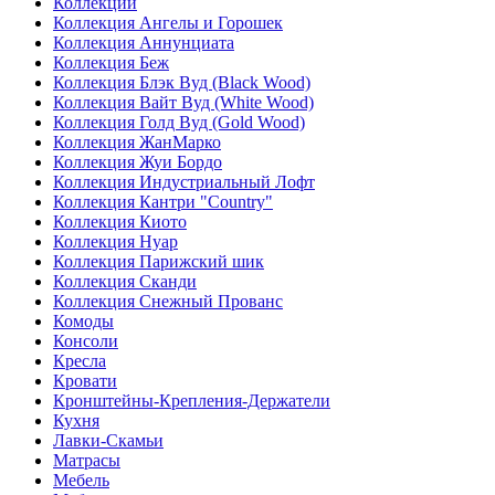
Коллекции
Коллекция Ангелы и Горошек
Коллекция Аннунциата
Коллекция Беж
Коллекция Блэк Вуд (Black Wood)
Коллекция Вайт Вуд (White Wood)
Коллекция Голд Вуд (Gold Wood)
Коллекция ЖанМарко
Коллекция Жуи Бордо
Коллекция Индустриальный Лофт
Коллекция Кантри "Country"
Коллекция Киото
Коллекция Нуар
Коллекция Парижский шик
Коллекция Сканди
Коллекция Снежный Прованс
Комоды
Консоли
Кресла
Кровати
Кронштейны-Крепления-Держатели
Кухня
Лавки-Скамьи
Матрасы
Мебель