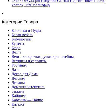
43х27 UPG33-pill Подушка Сказки Персии гобелен 25%
хлопок, 75% полиэфир
Категории Товара
Банкетки и Пуфы
Белая мебель
Библиотеки
Буфеты
Бюро
Весла
Вешалки-крючки-ручки-кронштейны
Витрины и серванты
Гостиная
Дача
Декор для Дома
Детская
Диваны
Домашний текстиль
Зеркала
Кабинет
Картины — Панно
Каталог