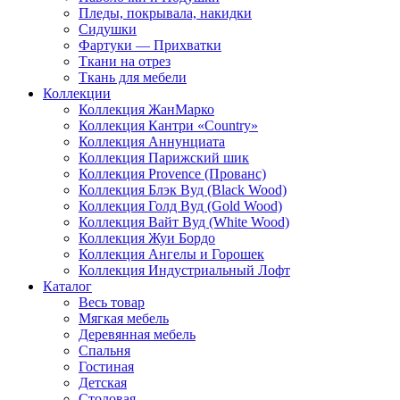
Пледы, покрывала, накидки
Сидушки
Фартуки — Прихватки
Ткани на отрез
Ткань для мебели
Коллекции
Коллекция ЖанМарко
Коллекция Кантри «Country»
Коллекция Аннунциата
Коллекция Парижский шик
Коллекция Provence (Прованс)
Коллекция Блэк Вуд (Black Wood)
Коллекция Голд Вуд (Gold Wood)
Коллекция Вайт Вуд (White Wood)
Коллекция Жуи Бордо
Коллекция Ангелы и Горошек
Коллекция Индустриальный Лофт
Каталог
Весь товар
Мягкая мебель
Деревянная мебель
Спальня
Гостиная
Детская
Столовая