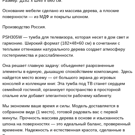
Размер: Д182 х Ш48 х В60 см.
Основание мебели сделано из массива дерева, а плоские
поверхности — из МДФ и покрыты шпоном.
Производство Россия.
PSH305W — тумба для телевизора, которая несет в дом свет и
гармонию. Широкий формат (182×48×60 см) в сочетании с
теплыми оттенками натурального дерева создает атмосферу
гостеприимства и расслабленности.
Она решает главную задачу: объединяет разрозненные
элементы в единую, дышащую спокойствием композицию. Здесь
найдется место всему — от большого экрана до игровых
консолей и коллекции книг. Эта тумба под ТВ станет сердцем
семейной гостиной, организует пространство в просторной
спальне или добавит элегантности рабочему кабинету.
Мы экономим ваше время и силы. Модель доставляется в
собранном виде (1 место), готовой радовать вас с первой
минуты. Прочность массива дерева в основе и изысканность
шпона на поверхностях — это идеальный баланс, проверенный
временем. Надежность и естественная красота, сделанные в