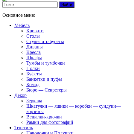
Основное меню
Мебель
Кровати
Столы
Стулья и табуреты
Диваны
Кресла
Шкафы
Тумбы и тумбочки
Полки
Буфеты
Банкетки и пуфы
Комод
Бюро — Секретеры
Декор
Зеркала
Шкатулки — ящики — коробки — сундуки—
корзины
Вешалки-крючки
Рамки для фотографий
Текстиль
Наволочки и Подушки