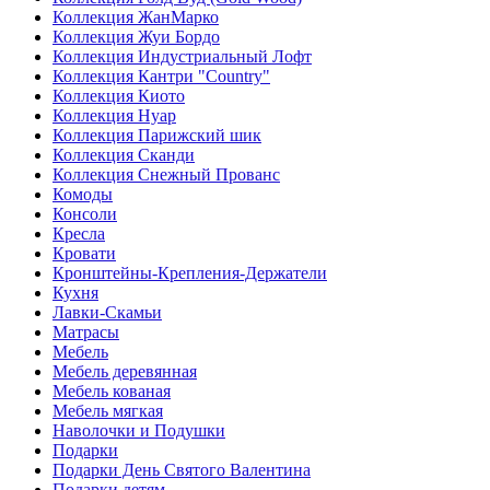
Коллекция ЖанМарко
Коллекция Жуи Бордо
Коллекция Индустриальный Лофт
Коллекция Кантри "Country"
Коллекция Киото
Коллекция Нуар
Коллекция Парижский шик
Коллекция Сканди
Коллекция Снежный Прованс
Комоды
Консоли
Кресла
Кровати
Кронштейны-Крепления-Держатели
Кухня
Лавки-Скамьи
Матрасы
Мебель
Мебель деревянная
Мебель кованая
Мебель мягкая
Наволочки и Подушки
Подарки
Подарки День Святого Валентина
Подарки детям