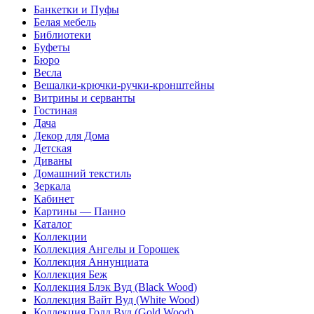
Банкетки и Пуфы
Белая мебель
Библиотеки
Буфеты
Бюро
Весла
Вешалки-крючки-ручки-кронштейны
Витрины и серванты
Гостиная
Дача
Декор для Дома
Детская
Диваны
Домашний текстиль
Зеркала
Кабинет
Картины — Панно
Каталог
Коллекции
Коллекция Ангелы и Горошек
Коллекция Аннунциата
Коллекция Беж
Коллекция Блэк Вуд (Black Wood)
Коллекция Вайт Вуд (White Wood)
Коллекция Голд Вуд (Gold Wood)