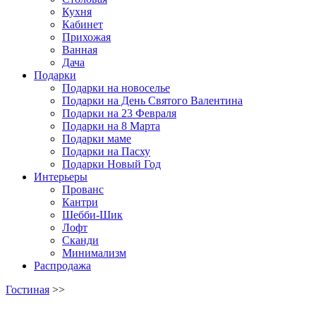
Кухня
Кабинет
Прихожая
Ванная
Дача
Подарки
Подарки на новоселье
Подарки на День Святого Валентина
Подарки на 23 Февраля
Подарки на 8 Марта
Подарки маме
Подарки на Пасху
Подарки Новый Год
Интерьеры
Прованс
Кантри
Шебби-Шик
Лофт
Сканди
Минимализм
Распродажа
Гостиная
>>