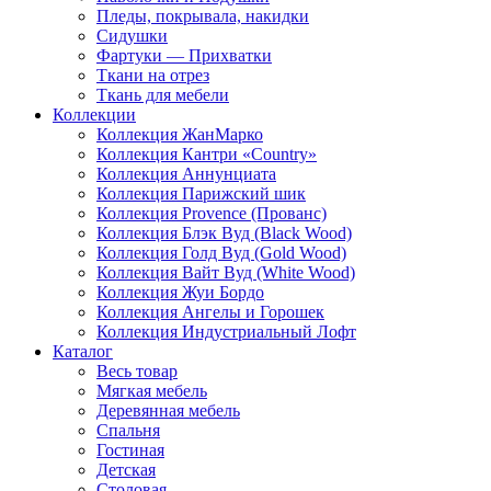
Пледы, покрывала, накидки
Сидушки
Фартуки — Прихватки
Ткани на отрез
Ткань для мебели
Коллекции
Коллекция ЖанМарко
Коллекция Кантри «Country»
Коллекция Аннунциата
Коллекция Парижский шик
Коллекция Provence (Прованс)
Коллекция Блэк Вуд (Black Wood)
Коллекция Голд Вуд (Gold Wood)
Коллекция Вайт Вуд (White Wood)
Коллекция Жуи Бордо
Коллекция Ангелы и Горошек
Коллекция Индустриальный Лофт
Каталог
Весь товар
Мягкая мебель
Деревянная мебель
Спальня
Гостиная
Детская
Столовая