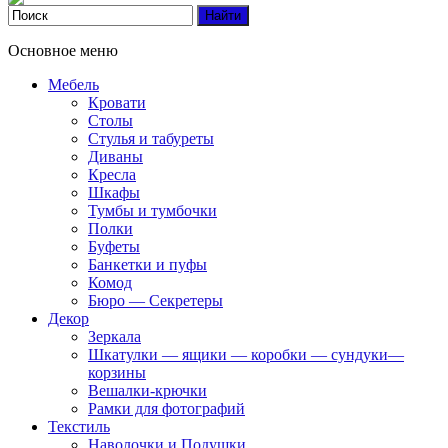
Основное меню
Мебель
Кровати
Столы
Стулья и табуреты
Диваны
Кресла
Шкафы
Тумбы и тумбочки
Полки
Буфеты
Банкетки и пуфы
Комод
Бюро — Секретеры
Декор
Зеркала
Шкатулки — ящики — коробки — сундуки—
корзины
Вешалки-крючки
Рамки для фотографий
Текстиль
Наволочки и Подушки