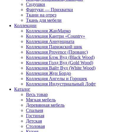
Сидушки
Фартуки — Прихватки
Ткани на отрез
Ткань для мебели
Коллекции
Коллекция ЖанМарко
Коллекция Кантри «Country»
Коллекция Аннунциата
Коллекция Парижский шик
Коллекция Provence (Прованс)
Коллекция Блэк Вуд (Black Wood)
Коллекция Голд Вуд (Gold Wood)
Коллекция Вайт Вуд (White Wood)
Коллекция Жуи Бордо
Коллекция Ангелы и Горошек
Коллекция Индустриальный Лофт
Каталог
Весь товар
Мягкая мебель
Деревянная мебель
Спальня
Гостиная
Детская
Столовая
Кухня