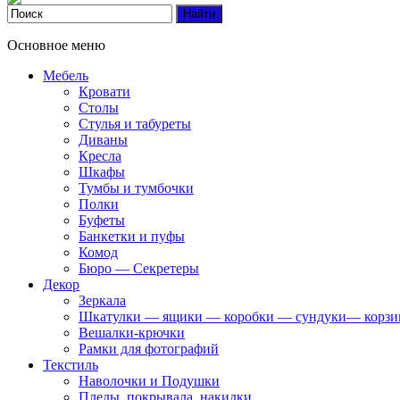
Основное меню
Мебель
Кровати
Столы
Стулья и табуреты
Диваны
Кресла
Шкафы
Тумбы и тумбочки
Полки
Буфеты
Банкетки и пуфы
Комод
Бюро — Секретеры
Декор
Зеркала
Шкатулки — ящики — коробки — сундуки— корз
Вешалки-крючки
Рамки для фотографий
Текстиль
Наволочки и Подушки
Пледы, покрывала, накидки