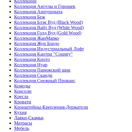
Коллекции
Коллекция Ангелы и Горошек
Коллекция Аннунциата
Коллекция Беж
Коллекция Блэк Вуд (Black Wood)
Коллекция Вайт Вуд (White Wood)
Коллекция Голд Вуд (Gold Wood)
Коллекция ЖанМарко
Коллекция Жуи Бордо
Коллекция Индустриальный Лофт
Коллекция Кантри "Country"
Коллекция Киото
Коллекция Нуар
Коллекция Парижский шик
Коллекция Сканди
Коллекция Снежный Прованс
Комоды
Консоли
Кресла
Кровати
Кронштейны-Крепления-Держатели
Кухня
Лавки-Скамьи
Матрасы
Мебель