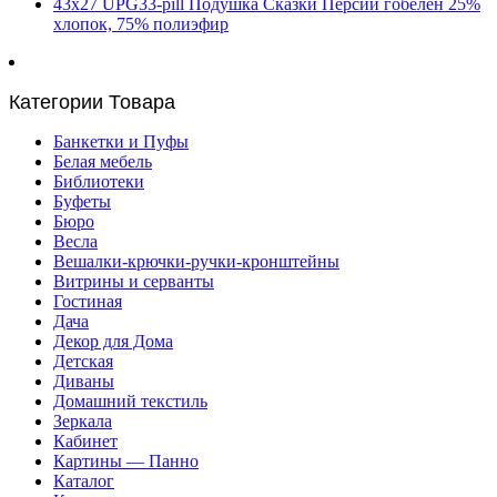
43х27 UPG33-pill Подушка Сказки Персии гобелен 25%
хлопок, 75% полиэфир
Категории Товара
Банкетки и Пуфы
Белая мебель
Библиотеки
Буфеты
Бюро
Весла
Вешалки-крючки-ручки-кронштейны
Витрины и серванты
Гостиная
Дача
Декор для Дома
Детская
Диваны
Домашний текстиль
Зеркала
Кабинет
Картины — Панно
Каталог