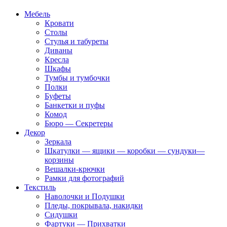
Мебель
Кровати
Столы
Стулья и табуреты
Диваны
Кресла
Шкафы
Тумбы и тумбочки
Полки
Буфеты
Банкетки и пуфы
Комод
Бюро — Секретеры
Декор
Зеркала
Шкатулки — ящики — коробки — сундуки—
корзины
Вешалки-крючки
Рамки для фотографий
Текстиль
Наволочки и Подушки
Пледы, покрывала, накидки
Сидушки
Фартуки — Прихватки