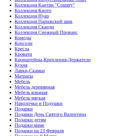
Коллекция Кантри "Country"
Коллекция Киото
Коллекция Нуар
Коллекция Парижский шик
Коллекция Сканди
Коллекция Снежный Прованс
Комоды
Консоли
Кресла
Кровати
Кронштейны-Крепления-Держатели
Кухня
Лавки-Скамьи
Матрасы
Мебель
Мебель деревянная
Мебель кованая
Мебель мягкая
Наволочки и Подушки
Подарки
Подарки День Святого Валентина
Подарки детям
Подарки маме
Подарки на 23 Февраля