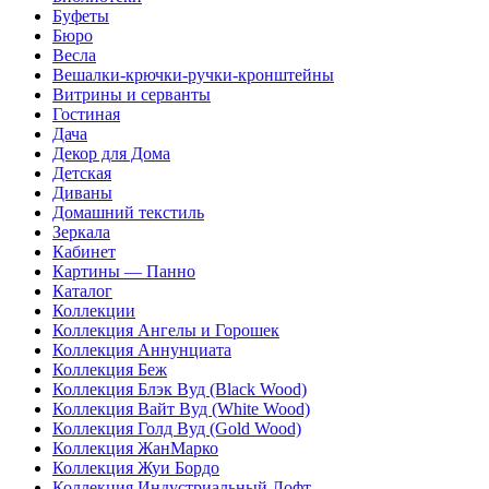
Буфеты
Бюро
Весла
Вешалки-крючки-ручки-кронштейны
Витрины и серванты
Гостиная
Дача
Декор для Дома
Детская
Диваны
Домашний текстиль
Зеркала
Кабинет
Картины — Панно
Каталог
Коллекции
Коллекция Ангелы и Горошек
Коллекция Аннунциата
Коллекция Беж
Коллекция Блэк Вуд (Black Wood)
Коллекция Вайт Вуд (White Wood)
Коллекция Голд Вуд (Gold Wood)
Коллекция ЖанМарко
Коллекция Жуи Бордо
Коллекция Индустриальный Лофт