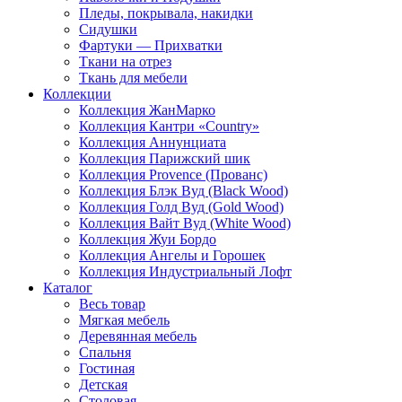
Пледы, покрывала, накидки
Сидушки
Фартуки — Прихватки
Ткани на отрез
Ткань для мебели
Коллекции
Коллекция ЖанМарко
Коллекция Кантри «Country»
Коллекция Аннунциата
Коллекция Парижский шик
Коллекция Provence (Прованс)
Коллекция Блэк Вуд (Black Wood)
Коллекция Голд Вуд (Gold Wood)
Коллекция Вайт Вуд (White Wood)
Коллекция Жуи Бордо
Коллекция Ангелы и Горошек
Коллекция Индустриальный Лофт
Каталог
Весь товар
Мягкая мебель
Деревянная мебель
Спальня
Гостиная
Детская
Столовая