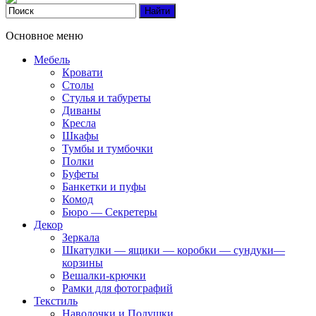
Основное меню
Мебель
Кровати
Столы
Стулья и табуреты
Диваны
Кресла
Шкафы
Тумбы и тумбочки
Полки
Буфеты
Банкетки и пуфы
Комод
Бюро — Секретеры
Декор
Зеркала
Шкатулки — ящики — коробки — сундуки—
корзины
Вешалки-крючки
Рамки для фотографий
Текстиль
Наволочки и Подушки