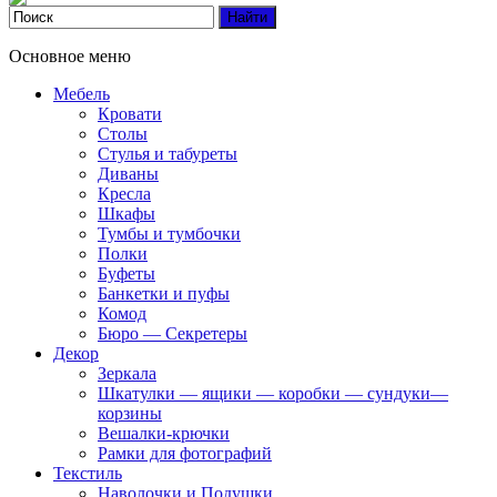
Основное меню
Мебель
Кровати
Столы
Стулья и табуреты
Диваны
Кресла
Шкафы
Тумбы и тумбочки
Полки
Буфеты
Банкетки и пуфы
Комод
Бюро — Секретеры
Декор
Зеркала
Шкатулки — ящики — коробки — сундуки—
корзины
Вешалки-крючки
Рамки для фотографий
Текстиль
Наволочки и Подушки