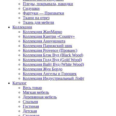
Пледы, покрывала, накидки
Сидушки
Фартуки — Прихватки
Ткани на отрез
Ткань для мебели
Коллекции
Коллекция ЖанМарко
Коллекция Кантри «Country»
Коллекция Аннунциата
Коллекция Парижский шик
Коллекция Provence (Прованс)
Коллекция Блэк Вуд (Black Wood)
Коллекция Голд Вуд (Gold Wood)
Коллекция Вайт Вуд (White Wood)
Коллекция Жуи Бордо
Коллекция Ангелы и Горошек
Коллекция Индустриальный Лофт
Каталог
Весь товар
Мягкая мебель
Деревянная мебель
Спальня
Гостиная
Детская
Столовая