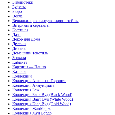
Библиотеки
Буфеты
Бюро
Весла
Вешалки-крючки-ручки-кронштейны
Витрины и серванты
Гостиная
Дача
Декор для Дома
Детская
Диваны
Домашний текстиль
Зеркала
Кабинет
Картины — Панно
Каталог
Коллекции
Коллекция Ангелы и Горошек
Коллекция Аннунциата
Коллекция Беж
Коллекция Блэк Вуд (Black Wood)
Коллекция Вайт Вуд (White Wood)
Коллекция Голд Вуд (Gold Wood)
Коллекция ЖанМарко
Коллекция Жуи Бордо