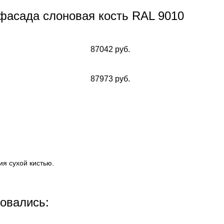
фасада слоновая кость RAL 9010
87042 руб.
87973 руб.
я сухой кистью.
совались: