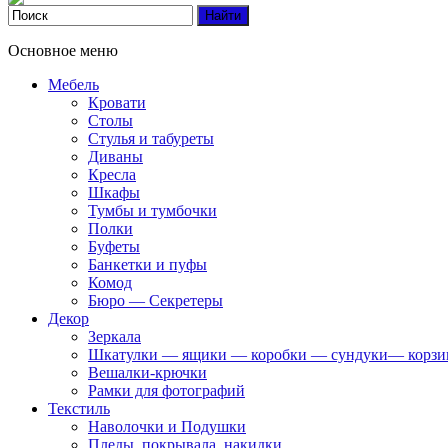
Основное меню
Мебель
Кровати
Столы
Стулья и табуреты
Диваны
Кресла
Шкафы
Тумбы и тумбочки
Полки
Буфеты
Банкетки и пуфы
Комод
Бюро — Секретеры
Декор
Зеркала
Шкатулки — ящики — коробки — сундуки— корз
Вешалки-крючки
Рамки для фотографий
Текстиль
Наволочки и Подушки
Пледы, покрывала, накидки