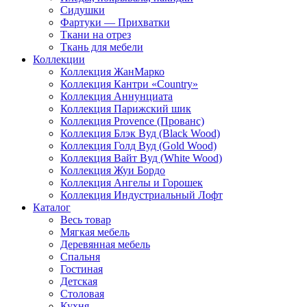
Сидушки
Фартуки — Прихватки
Ткани на отрез
Ткань для мебели
Коллекции
Коллекция ЖанМарко
Коллекция Кантри «Country»
Коллекция Аннунциата
Коллекция Парижский шик
Коллекция Provence (Прованс)
Коллекция Блэк Вуд (Black Wood)
Коллекция Голд Вуд (Gold Wood)
Коллекция Вайт Вуд (White Wood)
Коллекция Жуи Бордо
Коллекция Ангелы и Горошек
Коллекция Индустриальный Лофт
Каталог
Весь товар
Мягкая мебель
Деревянная мебель
Спальня
Гостиная
Детская
Столовая
Кухня