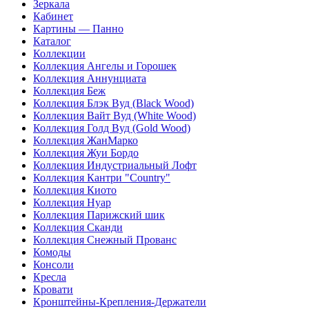
Зеркала
Кабинет
Картины — Панно
Каталог
Коллекции
Коллекция Ангелы и Горошек
Коллекция Аннунциата
Коллекция Беж
Коллекция Блэк Вуд (Black Wood)
Коллекция Вайт Вуд (White Wood)
Коллекция Голд Вуд (Gold Wood)
Коллекция ЖанМарко
Коллекция Жуи Бордо
Коллекция Индустриальный Лофт
Коллекция Кантри "Country"
Коллекция Киото
Коллекция Нуар
Коллекция Парижский шик
Коллекция Сканди
Коллекция Снежный Прованс
Комоды
Консоли
Кресла
Кровати
Кронштейны-Крепления-Держатели