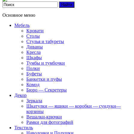
Основное меню
Мебель
Кровати
Столы
Стулья и табуреты
Диваны
Кресла
Шкафы
Тумбы и тумбочки
Полки
Буфеты
Банкетки и пуфы
Комод
Бюро — Секретеры
Декор
Зеркала
Шкатулки — ящики — коробки — сундуки—
корзины
Вешалки-крючки
Рамки для фотографий
Текстиль
Наволочки и Подушки