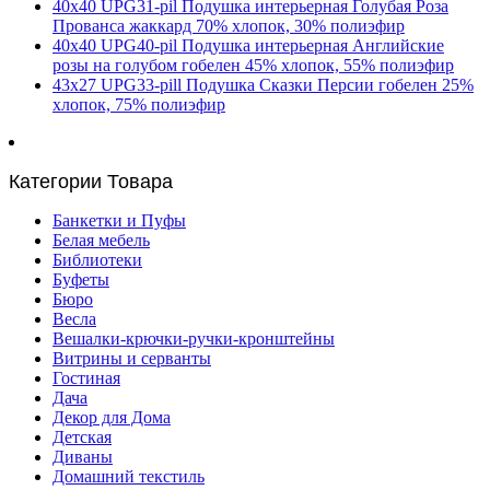
40х40 UPG31-pil Подушка интерьерная Голубая Роза
Прованса жаккард 70% хлопок, 30% полиэфир
40х40 UPG40-pil Подушка интерьерная Английские
розы на голубом гобелен 45% хлопок, 55% полиэфир
43х27 UPG33-pill Подушка Сказки Персии гобелен 25%
хлопок, 75% полиэфир
Категории Товара
Банкетки и Пуфы
Белая мебель
Библиотеки
Буфеты
Бюро
Весла
Вешалки-крючки-ручки-кронштейны
Витрины и серванты
Гостиная
Дача
Декор для Дома
Детская
Диваны
Домашний текстиль