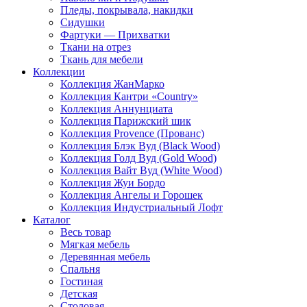
Пледы, покрывала, накидки
Сидушки
Фартуки — Прихватки
Ткани на отрез
Ткань для мебели
Коллекции
Коллекция ЖанМарко
Коллекция Кантри «Country»
Коллекция Аннунциата
Коллекция Парижский шик
Коллекция Provence (Прованс)
Коллекция Блэк Вуд (Black Wood)
Коллекция Голд Вуд (Gold Wood)
Коллекция Вайт Вуд (White Wood)
Коллекция Жуи Бордо
Коллекция Ангелы и Горошек
Коллекция Индустриальный Лофт
Каталог
Весь товар
Мягкая мебель
Деревянная мебель
Спальня
Гостиная
Детская
Столовая