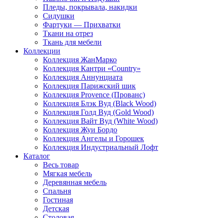
Пледы, покрывала, накидки
Сидушки
Фартуки — Прихватки
Ткани на отрез
Ткань для мебели
Коллекции
Коллекция ЖанМарко
Коллекция Кантри «Country»
Коллекция Аннунциата
Коллекция Парижский шик
Коллекция Provence (Прованс)
Коллекция Блэк Вуд (Black Wood)
Коллекция Голд Вуд (Gold Wood)
Коллекция Вайт Вуд (White Wood)
Коллекция Жуи Бордо
Коллекция Ангелы и Горошек
Коллекция Индустриальный Лофт
Каталог
Весь товар
Мягкая мебель
Деревянная мебель
Спальня
Гостиная
Детская
Столовая