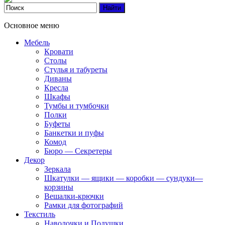
Основное меню
Мебель
Кровати
Столы
Стулья и табуреты
Диваны
Кресла
Шкафы
Тумбы и тумбочки
Полки
Буфеты
Банкетки и пуфы
Комод
Бюро — Секретеры
Декор
Зеркала
Шкатулки — ящики — коробки — сундуки—
корзины
Вешалки-крючки
Рамки для фотографий
Текстиль
Наволочки и Подушки