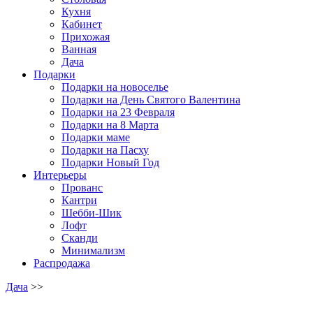
Кухня
Кабинет
Прихожая
Ванная
Дача
Подарки
Подарки на новоселье
Подарки на День Святого Валентина
Подарки на 23 Февраля
Подарки на 8 Марта
Подарки маме
Подарки на Пасху
Подарки Новый Год
Интерьеры
Прованс
Кантри
Шебби-Шик
Лофт
Сканди
Минимализм
Распродажа
Дача
>>