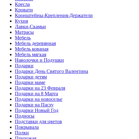
Кресла
Кровати
Кронштейны-Крепления-Держатели
Кухня
Лавки-Скамьи
Матрасы
Мебель
Мебель деревянная
Мебель кованая
Мебель мягкая
Наволочки и Подушки
Подарки
Подарки День Святого Валентина
Подарки детям
Подарки маме
Подарки на 23 Февраля
Подарки на 8 Марта
Подарки на новоселье
Подарки на Пасху
Подарки Новый Год
Подносы
Подставки для цветов
Покрывала
Полки
Прихожая