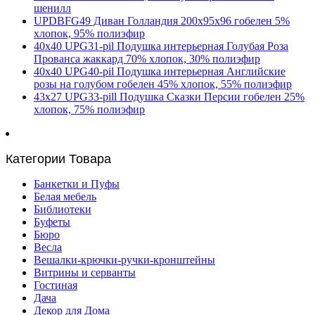
шенилл
UPDBFG49 Диван Голландия 200х95х96 гобелен 5%
хлопок, 95% полиэфир
40х40 UPG31-pil Подушка интерьерная Голубая Роза
Прованса жаккард 70% хлопок, 30% полиэфир
40х40 UPG40-pil Подушка интерьерная Английские
розы на голубом гобелен 45% хлопок, 55% полиэфир
43х27 UPG33-pill Подушка Сказки Персии гобелен 25%
хлопок, 75% полиэфир
Категории Товара
Банкетки и Пуфы
Белая мебель
Библиотеки
Буфеты
Бюро
Весла
Вешалки-крючки-ручки-кронштейны
Витрины и серванты
Гостиная
Дача
Декор для Дома