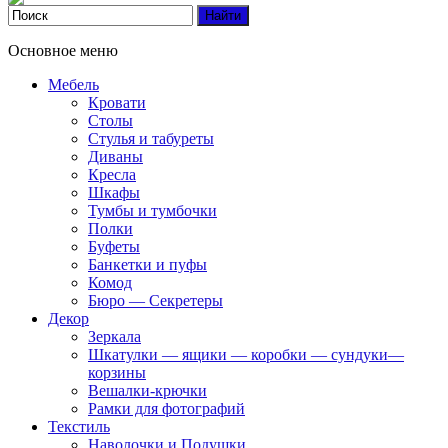
Основное меню
Мебель
Кровати
Столы
Стулья и табуреты
Диваны
Кресла
Шкафы
Тумбы и тумбочки
Полки
Буфеты
Банкетки и пуфы
Комод
Бюро — Секретеры
Декор
Зеркала
Шкатулки — ящики — коробки — сундуки—
корзины
Вешалки-крючки
Рамки для фотографий
Текстиль
Наволочки и Подушки