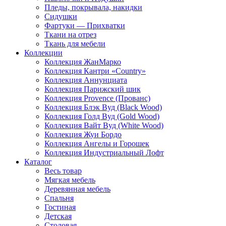
Пледы, покрывала, накидки
Сидушки
Фартуки — Прихватки
Ткани на отрез
Ткань для мебели
Коллекции
Коллекция ЖанМарко
Коллекция Кантри «Country»
Коллекция Аннунциата
Коллекция Парижский шик
Коллекция Provence (Прованс)
Коллекция Блэк Вуд (Black Wood)
Коллекция Голд Вуд (Gold Wood)
Коллекция Вайт Вуд (White Wood)
Коллекция Жуи Бордо
Коллекция Ангелы и Горошек
Коллекция Индустриальный Лофт
Каталог
Весь товар
Мягкая мебель
Деревянная мебель
Спальня
Гостиная
Детская
Столовая