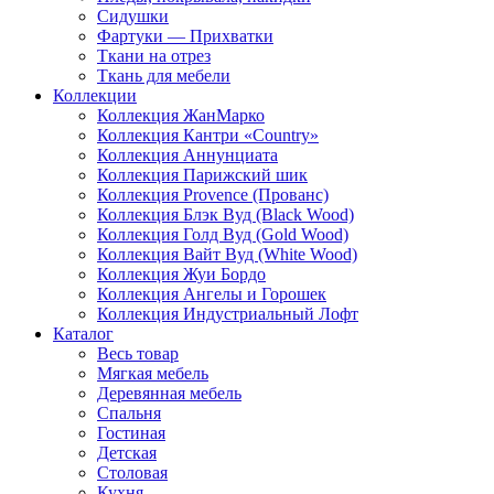
Сидушки
Фартуки — Прихватки
Ткани на отрез
Ткань для мебели
Коллекции
Коллекция ЖанМарко
Коллекция Кантри «Country»
Коллекция Аннунциата
Коллекция Парижский шик
Коллекция Provence (Прованс)
Коллекция Блэк Вуд (Black Wood)
Коллекция Голд Вуд (Gold Wood)
Коллекция Вайт Вуд (White Wood)
Коллекция Жуи Бордо
Коллекция Ангелы и Горошек
Коллекция Индустриальный Лофт
Каталог
Весь товар
Мягкая мебель
Деревянная мебель
Спальня
Гостиная
Детская
Столовая
Кухня