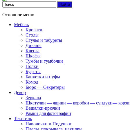
Основное меню
Мебель
Кровати
Столы
Стулья и табуреты
Диваны
Кресла
Шкафы
Тумбы и тумбочки
Полки
Буфеты
Банкетки и пуфы
Комод
Бюро — Секретеры
Декор
Зеркала
Шкатулки — ящики — коробки — сундуки— корз
Вешалки-крючки
Рамки для фотографий
Текстиль
Наволочки и Подушки
Пледы, покрывала, накидки