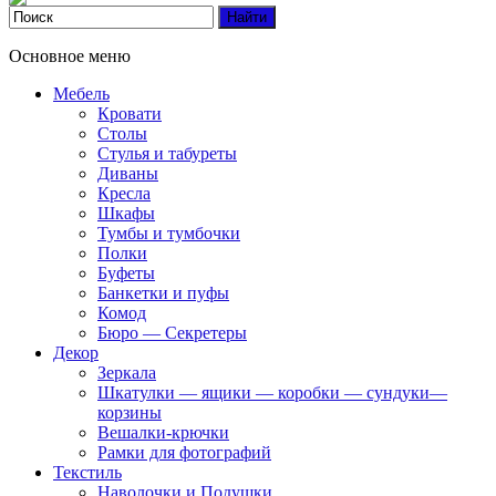
Основное меню
Мебель
Кровати
Столы
Стулья и табуреты
Диваны
Кресла
Шкафы
Тумбы и тумбочки
Полки
Буфеты
Банкетки и пуфы
Комод
Бюро — Секретеры
Декор
Зеркала
Шкатулки — ящики — коробки — сундуки—
корзины
Вешалки-крючки
Рамки для фотографий
Текстиль
Наволочки и Подушки