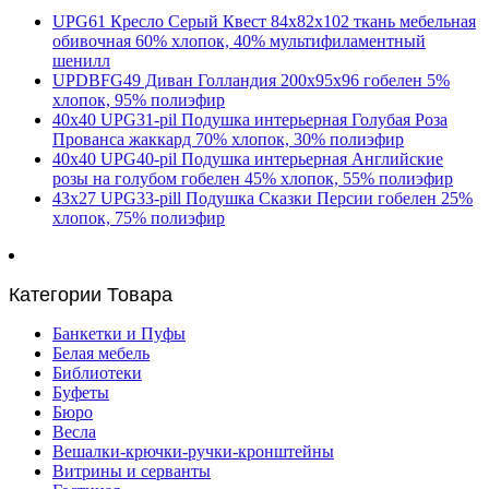
UPG61 Кресло Серый Квест 84х82х102 ткань мебельная
обивочная 60% хлопок, 40% мультифиламентный
шенилл
UPDBFG49 Диван Голландия 200х95х96 гобелен 5%
хлопок, 95% полиэфир
40х40 UPG31-pil Подушка интерьерная Голубая Роза
Прованса жаккард 70% хлопок, 30% полиэфир
40х40 UPG40-pil Подушка интерьерная Английские
розы на голубом гобелен 45% хлопок, 55% полиэфир
43х27 UPG33-pill Подушка Сказки Персии гобелен 25%
хлопок, 75% полиэфир
Категории Товара
Банкетки и Пуфы
Белая мебель
Библиотеки
Буфеты
Бюро
Весла
Вешалки-крючки-ручки-кронштейны
Витрины и серванты