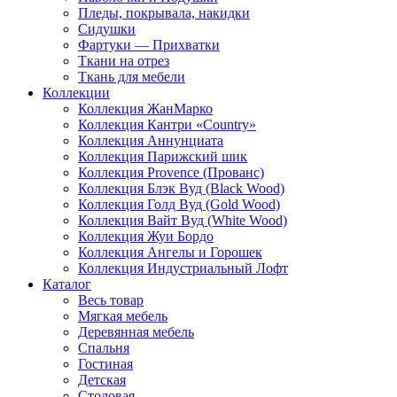
Пледы, покрывала, накидки
Сидушки
Фартуки — Прихватки
Ткани на отрез
Ткань для мебели
Коллекции
Коллекция ЖанМарко
Коллекция Кантри «Country»
Коллекция Аннунциата
Коллекция Парижский шик
Коллекция Provence (Прованс)
Коллекция Блэк Вуд (Black Wood)
Коллекция Голд Вуд (Gold Wood)
Коллекция Вайт Вуд (White Wood)
Коллекция Жуи Бордо
Коллекция Ангелы и Горошек
Коллекция Индустриальный Лофт
Каталог
Весь товар
Мягкая мебель
Деревянная мебель
Спальня
Гостиная
Детская
Столовая