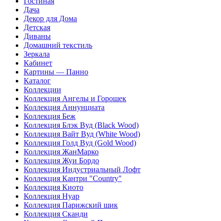
Гостиная
Дача
Декор для Дома
Детская
Диваны
Домашний текстиль
Зеркала
Кабинет
Картины — Панно
Каталог
Коллекции
Коллекция Ангелы и Горошек
Коллекция Аннунциата
Коллекция Беж
Коллекция Блэк Вуд (Black Wood)
Коллекция Вайт Вуд (White Wood)
Коллекция Голд Вуд (Gold Wood)
Коллекция ЖанМарко
Коллекция Жуи Бордо
Коллекция Индустриальный Лофт
Коллекция Кантри "Country"
Коллекция Киото
Коллекция Нуар
Коллекция Парижский шик
Коллекция Сканди