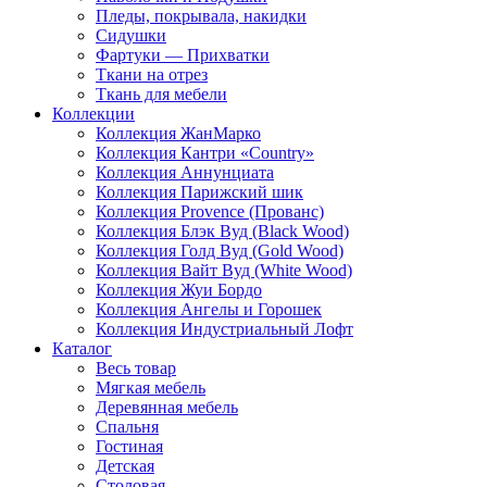
Пледы, покрывала, накидки
Сидушки
Фартуки — Прихватки
Ткани на отрез
Ткань для мебели
Коллекции
Коллекция ЖанМарко
Коллекция Кантри «Country»
Коллекция Аннунциата
Коллекция Парижский шик
Коллекция Provence (Прованс)
Коллекция Блэк Вуд (Black Wood)
Коллекция Голд Вуд (Gold Wood)
Коллекция Вайт Вуд (White Wood)
Коллекция Жуи Бордо
Коллекция Ангелы и Горошек
Коллекция Индустриальный Лофт
Каталог
Весь товар
Мягкая мебель
Деревянная мебель
Спальня
Гостиная
Детская
Столовая