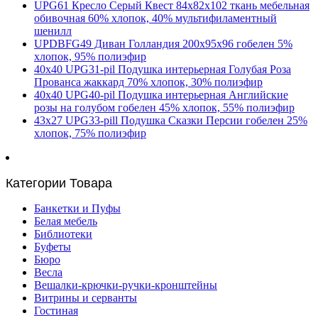
UPG61 Кресло Серый Квест 84х82х102 ткань мебельная
обивочная 60% хлопок, 40% мультифиламентный
шенилл
UPDBFG49 Диван Голландия 200х95х96 гобелен 5%
хлопок, 95% полиэфир
40х40 UPG31-pil Подушка интерьерная Голубая Роза
Прованса жаккард 70% хлопок, 30% полиэфир
40х40 UPG40-pil Подушка интерьерная Английские
розы на голубом гобелен 45% хлопок, 55% полиэфир
43х27 UPG33-pill Подушка Сказки Персии гобелен 25%
хлопок, 75% полиэфир
Категории Товара
Банкетки и Пуфы
Белая мебель
Библиотеки
Буфеты
Бюро
Весла
Вешалки-крючки-ручки-кронштейны
Витрины и серванты
Гостиная