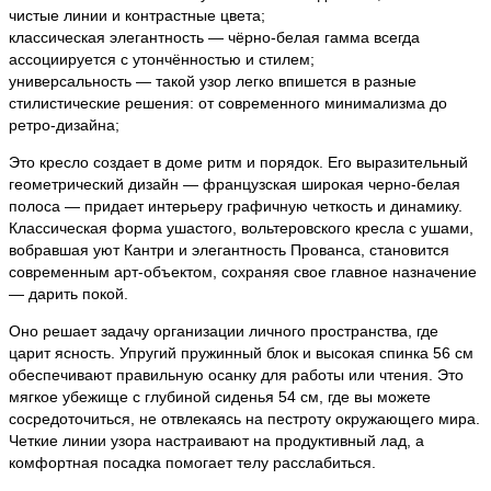
чистые линии и контрастные цвета;
классическая элегантность — чёрно-белая гамма всегда
ассоциируется с утончённостью и стилем;
универсальность — такой узор легко впишется в разные
стилистические решения: от современного минимализма до
ретро-дизайна;
Это кресло создает в доме ритм и порядок. Его выразительный
геометрический дизайн — французская широкая черно-белая
полоса — придает интерьеру графичную четкость и динамику.
Классическая форма ушастого, вольтеровского кресла с ушами,
вобравшая уют Кантри и элегантность Прованса, становится
современным арт-объектом, сохраняя свое главное назначение
— дарить покой.
Оно решает задачу организации личного пространства, где
царит ясность. Упругий пружинный блок и высокая спинка 56 см
обеспечивают правильную осанку для работы или чтения. Это
мягкое убежище с глубиной сиденья 54 см, где вы можете
сосредоточиться, не отвлекаясь на пестроту окружающего мира.
Четкие линии узора настраивают на продуктивный лад, а
комфортная посадка помогает телу расслабиться.