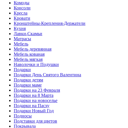
Комоды
Консоли
Кресла
Кровати
Кронштейны-Крепления-Держатели
Кухня
Лавки-Скамьи
Матрасы
Мебель
Мебель деревянная
Мебель кованая
Мебель мягкая
Наволочки и Подушки
Подарки
Подарки День Святого Валентина
Подарки детям
Подарки маме
Подарки на 23 Февраля
Подарки на 8 Марта
Подарки на новоселье
Подарки на Пасху
Подарки Новый Год
Подносы
Подставки для цветов
Покрывала