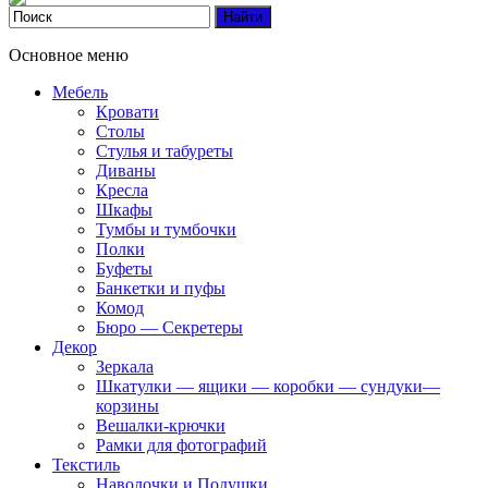
Основное меню
Мебель
Кровати
Столы
Стулья и табуреты
Диваны
Кресла
Шкафы
Тумбы и тумбочки
Полки
Буфеты
Банкетки и пуфы
Комод
Бюро — Секретеры
Декор
Зеркала
Шкатулки — ящики — коробки — сундуки—
корзины
Вешалки-крючки
Рамки для фотографий
Текстиль
Наволочки и Подушки