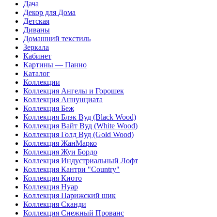
Дача
Декор для Дома
Детская
Диваны
Домашний текстиль
Зеркала
Кабинет
Картины — Панно
Каталог
Коллекции
Коллекция Ангелы и Горошек
Коллекция Аннунциата
Коллекция Беж
Коллекция Блэк Вуд (Black Wood)
Коллекция Вайт Вуд (White Wood)
Коллекция Голд Вуд (Gold Wood)
Коллекция ЖанМарко
Коллекция Жуи Бордо
Коллекция Индустриальный Лофт
Коллекция Кантри "Country"
Коллекция Киото
Коллекция Нуар
Коллекция Парижский шик
Коллекция Сканди
Коллекция Снежный Прованс