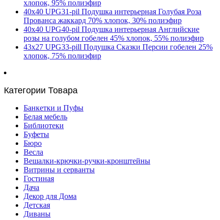
хлопок, 95% полиэфир
40х40 UPG31-pil Подушка интерьерная Голубая Роза
Прованса жаккард 70% хлопок, 30% полиэфир
40х40 UPG40-pil Подушка интерьерная Английские
розы на голубом гобелен 45% хлопок, 55% полиэфир
43х27 UPG33-pill Подушка Сказки Персии гобелен 25%
хлопок, 75% полиэфир
Категории Товара
Банкетки и Пуфы
Белая мебель
Библиотеки
Буфеты
Бюро
Весла
Вешалки-крючки-ручки-кронштейны
Витрины и серванты
Гостиная
Дача
Декор для Дома
Детская
Диваны