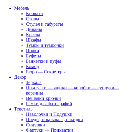
Мебель
Кровати
Столы
Стулья и табуреты
Диваны
Кресла
Шкафы
Тумбы и тумбочки
Полки
Буфеты
Банкетки и пуфы
Комод
Бюро — Секретеры
Декор
Зеркала
Шкатулки — ящики — коробки — сундуки—
корзины
Вешалки-крючки
Рамки для фотографий
Текстиль
Наволочки и Подушки
Пледы, покрывала, накидки
Сидушки
Фартуки — Прихватки