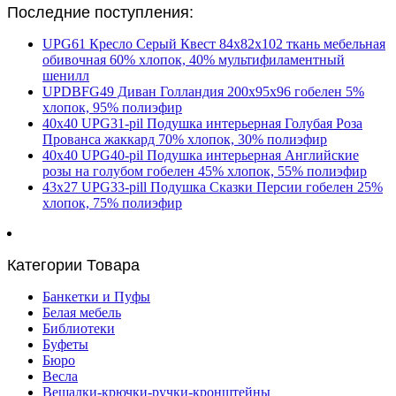
Последние поступления:
UPG61 Кресло Серый Квест 84х82х102 ткань мебельная
обивочная 60% хлопок, 40% мультифиламентный
шенилл
UPDBFG49 Диван Голландия 200х95х96 гобелен 5%
хлопок, 95% полиэфир
40х40 UPG31-pil Подушка интерьерная Голубая Роза
Прованса жаккард 70% хлопок, 30% полиэфир
40х40 UPG40-pil Подушка интерьерная Английские
розы на голубом гобелен 45% хлопок, 55% полиэфир
43х27 UPG33-pill Подушка Сказки Персии гобелен 25%
хлопок, 75% полиэфир
Категории Товара
Банкетки и Пуфы
Белая мебель
Библиотеки
Буфеты
Бюро
Весла
Вешалки-крючки-ручки-кронштейны