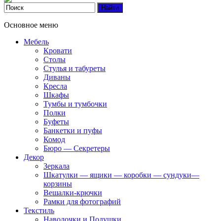
Основное меню
Мебель
Кровати
Столы
Стулья и табуреты
Диваны
Кресла
Шкафы
Тумбы и тумбочки
Полки
Буфеты
Банкетки и пуфы
Комод
Бюро — Секретеры
Декор
Зеркала
Шкатулки — ящики — коробки — сундуки—
корзины
Вешалки-крючки
Рамки для фотографий
Текстиль
Наволочки и Подушки