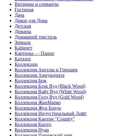
Витрины и серванты
Гостиная
Дача
Декор для Дома
Детская
Диваны
Домашний текстиль
Зеркала
Кабинет
Картины — Панно
Каталог
Коллекции
Коллекция Ангелы и Горошек
Коллекция Аннунциата
Коллекция Беж
Коллекция Блэк Вуд (Black Wood)
Коллекция Вайт Вуд (White Wood)
Коллекция Голд Вуд (Gold Wood)
Коллекция ЖанМарко
Коллекция Жуи Бордо
Коллекция Индустриальный Лофт
Коллекция Кантри "Country"
Коллекция Киото
Коллекция Нуар
Коллекция Парижский шик