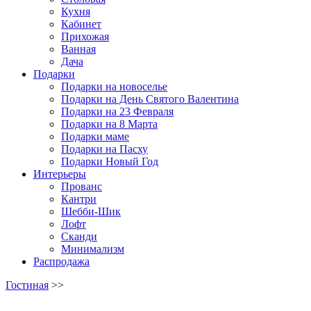
Кухня
Кабинет
Прихожая
Ванная
Дача
Подарки
Подарки на новоселье
Подарки на День Святого Валентина
Подарки на 23 Февраля
Подарки на 8 Марта
Подарки маме
Подарки на Пасху
Подарки Новый Год
Интерьеры
Прованс
Кантри
Шебби-Шик
Лофт
Сканди
Минимализм
Распродажа
Гостиная
>>