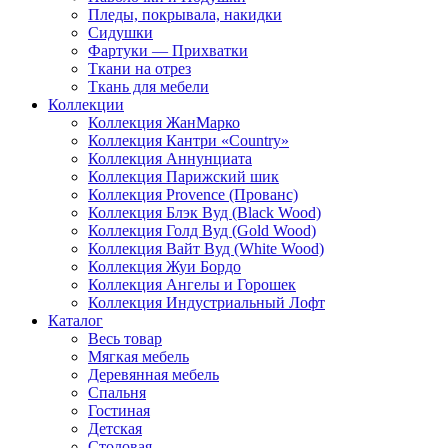
Пледы, покрывала, накидки
Сидушки
Фартуки — Прихватки
Ткани на отрез
Ткань для мебели
Коллекции
Коллекция ЖанМарко
Коллекция Кантри «Country»
Коллекция Аннунциата
Коллекция Парижский шик
Коллекция Provence (Прованс)
Коллекция Блэк Вуд (Black Wood)
Коллекция Голд Вуд (Gold Wood)
Коллекция Вайт Вуд (White Wood)
Коллекция Жуи Бордо
Коллекция Ангелы и Горошек
Коллекция Индустриальный Лофт
Каталог
Весь товар
Мягкая мебель
Деревянная мебель
Спальня
Гостиная
Детская
Столовая