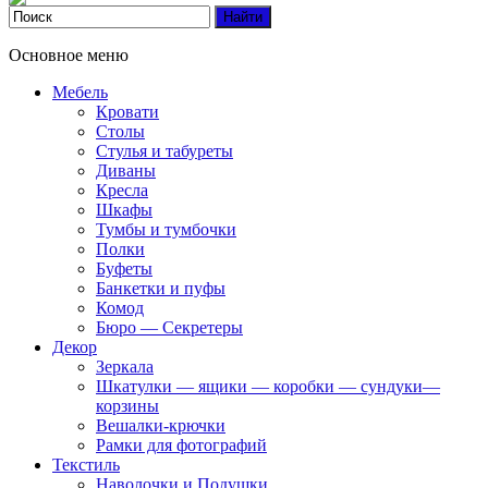
Основное меню
Мебель
Кровати
Столы
Стулья и табуреты
Диваны
Кресла
Шкафы
Тумбы и тумбочки
Полки
Буфеты
Банкетки и пуфы
Комод
Бюро — Секретеры
Декор
Зеркала
Шкатулки — ящики — коробки — сундуки—
корзины
Вешалки-крючки
Рамки для фотографий
Текстиль
Наволочки и Подушки