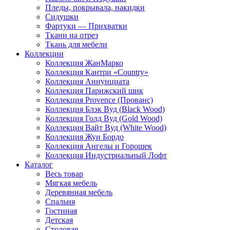
Пледы, покрывала, накидки
Сидушки
Фартуки — Прихватки
Ткани на отрез
Ткань для мебели
Коллекции
Коллекция ЖанМарко
Коллекция Кантри «Country»
Коллекция Аннунциата
Коллекция Парижский шик
Коллекция Provence (Прованс)
Коллекция Блэк Вуд (Black Wood)
Коллекция Голд Вуд (Gold Wood)
Коллекция Вайт Вуд (White Wood)
Коллекция Жуи Бордо
Коллекция Ангелы и Горошек
Коллекция Индустриальный Лофт
Каталог
Весь товар
Мягкая мебель
Деревянная мебель
Спальня
Гостиная
Детская
Столовая