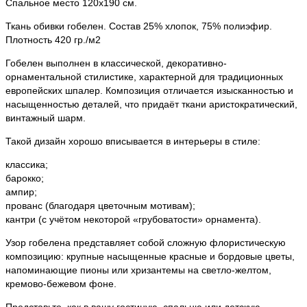
Спальное место 120х190 см.
Ткань обивки гобелен. Состав 25% хлопок, 75% полиэфир.
Плотность 420 гр./м2
Гобелен выполнен в классической, декоративно-
орнаментальной стилистике, характерной для традиционных
европейских шпалер. Композиция отличается изысканностью и
насыщенностью деталей, что придаёт ткани аристократический,
винтажный шарм.
Такой дизайн хорошо вписывается в интерьеры в стиле:
классика;
барокко;
ампир;
прованс (благодаря цветочным мотивам);
кантри (с учётом некоторой «грубоватости» орнамента).
Узор гобелена представляет собой сложную флористическую
композицию: крупные насыщенные красные и бордовые цветы,
напоминающие пионы или хризантемы на светло-желтом,
кремово-бежевом фоне.
Представьте, как в вашу гостиную, спальню или детскую