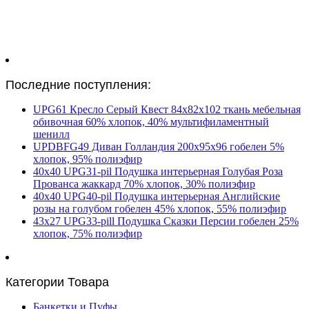
Последние поступления:
UPG61 Кресло Серый Квест 84х82х102 ткань мебельная
обивочная 60% хлопок, 40% мультифиламентный
шенилл
UPDBFG49 Диван Голландия 200х95х96 гобелен 5%
хлопок, 95% полиэфир
40х40 UPG31-pil Подушка интерьерная Голубая Роза
Прованса жаккард 70% хлопок, 30% полиэфир
40х40 UPG40-pil Подушка интерьерная Английские
розы на голубом гобелен 45% хлопок, 55% полиэфир
43х27 UPG33-pill Подушка Сказки Персии гобелен 25%
хлопок, 75% полиэфир
Категории Товара
Банкетки и Пуфы