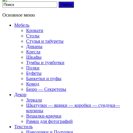
Основное меню
Мебель
Кровати
Столы
Стулья и табуреты
Диваны
Кресла
Шкафы
Тумбы и тумбочки
Полки
Буфеты
Банкетки и пуфы
Комод
Бюро — Секретеры
Декор
Зеркала
Шкатулки — ящики — коробки — сундуки—
корзины
Вешалки-крючки
Рамки для фотографий
Текстиль
Наволочки и Подушки