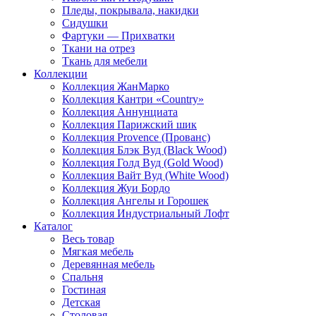
Пледы, покрывала, накидки
Сидушки
Фартуки — Прихватки
Ткани на отрез
Ткань для мебели
Коллекции
Коллекция ЖанМарко
Коллекция Кантри «Country»
Коллекция Аннунциата
Коллекция Парижский шик
Коллекция Provence (Прованс)
Коллекция Блэк Вуд (Black Wood)
Коллекция Голд Вуд (Gold Wood)
Коллекция Вайт Вуд (White Wood)
Коллекция Жуи Бордо
Коллекция Ангелы и Горошек
Коллекция Индустриальный Лофт
Каталог
Весь товар
Мягкая мебель
Деревянная мебель
Спальня
Гостиная
Детская
Столовая