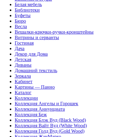
Белая мебель
Библиотеки
Буфеты
Бюро
Весла
Вешалки-крючки-ручки-кронштейны
Витрины и серванты
Гостиная
Дача
Декор для Дома
Детская
Диваны
Домашний текстиль
Зеркала
Кабинет
Картины — Панно
Каталог
Коллекции
Коллекция Ангелы и Горошек
Коллекция Аннунциата
Коллекция Беж
Коллекция Блэк Вуд (Black Wood)
Коллекция Вайт Вуд (White Wood)
Коллекция Голд Вуд (Gold Wood)
Коллекция ЖанМарко