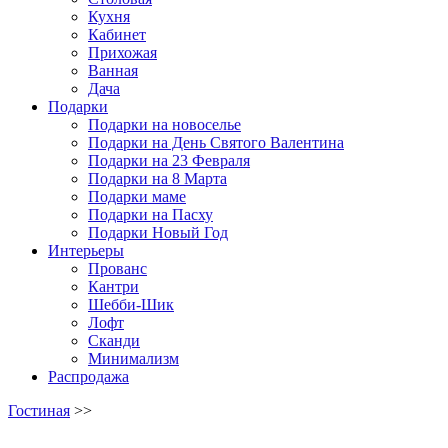
Кухня
Кабинет
Прихожая
Ванная
Дача
Подарки
Подарки на новоселье
Подарки на День Святого Валентина
Подарки на 23 Февраля
Подарки на 8 Марта
Подарки маме
Подарки на Пасху
Подарки Новый Год
Интерьеры
Прованс
Кантри
Шебби-Шик
Лофт
Сканди
Минимализм
Распродажа
Гостиная
>>