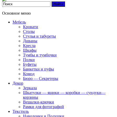
Основное меню
Мебель
Кровати
Столы
Стулья и табуреты
Диваны
Кресла
Шкафы
Тумбы и тумбочки
Полки
Буфеты
Банкетки и пуфы
Комод
Бюро — Секретеры
Декор
Зеркала
Шкатулки — ящики — коробки — сундуки—
корзины
Вешалки-крючки
Рамки для фотографий
Текстиль
Наволочки и Подушки