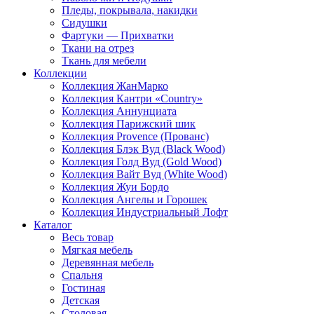
Пледы, покрывала, накидки
Сидушки
Фартуки — Прихватки
Ткани на отрез
Ткань для мебели
Коллекции
Коллекция ЖанМарко
Коллекция Кантри «Country»
Коллекция Аннунциата
Коллекция Парижский шик
Коллекция Provence (Прованс)
Коллекция Блэк Вуд (Black Wood)
Коллекция Голд Вуд (Gold Wood)
Коллекция Вайт Вуд (White Wood)
Коллекция Жуи Бордо
Коллекция Ангелы и Горошек
Коллекция Индустриальный Лофт
Каталог
Весь товар
Мягкая мебель
Деревянная мебель
Спальня
Гостиная
Детская
Столовая