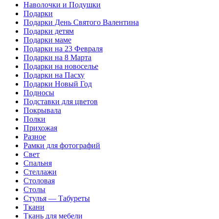
Наволочки и Подушки
Подарки
Подарки День Святого Валентина
Подарки детям
Подарки маме
Подарки на 23 Февраля
Подарки на 8 Марта
Подарки на новоселье
Подарки на Пасху
Подарки Новый Год
Подносы
Подставки для цветов
Покрывала
Полки
Прихожая
Разное
Рамки для фотографий
Свет
Спальня
Стеллажи
Столовая
Столы
Стулья — Табуреты
Ткани
Ткань для мебели