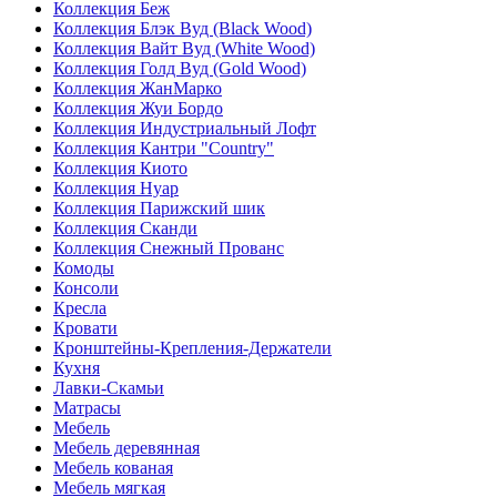
Коллекция Беж
Коллекция Блэк Вуд (Black Wood)
Коллекция Вайт Вуд (White Wood)
Коллекция Голд Вуд (Gold Wood)
Коллекция ЖанМарко
Коллекция Жуи Бордо
Коллекция Индустриальный Лофт
Коллекция Кантри "Country"
Коллекция Киото
Коллекция Нуар
Коллекция Парижский шик
Коллекция Сканди
Коллекция Снежный Прованс
Комоды
Консоли
Кресла
Кровати
Кронштейны-Крепления-Держатели
Кухня
Лавки-Скамьи
Матрасы
Мебель
Мебель деревянная
Мебель кованая
Мебель мягкая