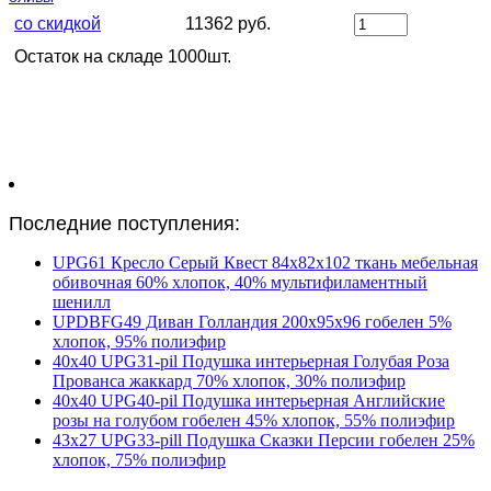
со скидкой
11362 руб.
Остаток на складе 1000шт.
Последние поступления:
UPG61 Кресло Серый Квест 84х82х102 ткань мебельная
обивочная 60% хлопок, 40% мультифиламентный
шенилл
UPDBFG49 Диван Голландия 200х95х96 гобелен 5%
хлопок, 95% полиэфир
40х40 UPG31-pil Подушка интерьерная Голубая Роза
Прованса жаккард 70% хлопок, 30% полиэфир
40х40 UPG40-pil Подушка интерьерная Английские
розы на голубом гобелен 45% хлопок, 55% полиэфир
43х27 UPG33-pill Подушка Сказки Персии гобелен 25%
хлопок, 75% полиэфир