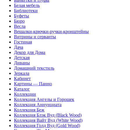
Банкетки и Пуфы
Белая мебель
Библиотеки
Буфеты
Бюро
Весла
Вешалки-крючки-ручки-кронштейны
Витрины и серванты
Гостиная
Дача
Декор для Дома
Детская
Диваны
Домашний текстиль
Зеркала
Кабинет
Картины — Панно
Каталог
Коллекции
Коллекция Ангелы и Горошек
Коллекция Аннунциата
Коллекция Беж
Коллекция Блэк Вуд (Black Wood)
Коллекция Вайт Вуд (White Wood)
Коллекция Голд Вуд (Gold Wood)