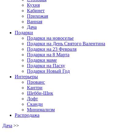
Кухня
Кабинет
Прихожая
Ванная
Дача
Подарки
Подарки на новоселье
Подарки на День Святого Валентина
Подарки на 23 Февраля
Подарки на 8 Марта
Подарки маме
Подарки на Пасху
Подарки Новый Год
Интерьеры
Прованс
Кантри
Шебби-Шик
Лофт
Сканди
Минимализм
Распродажа
Дача
>>