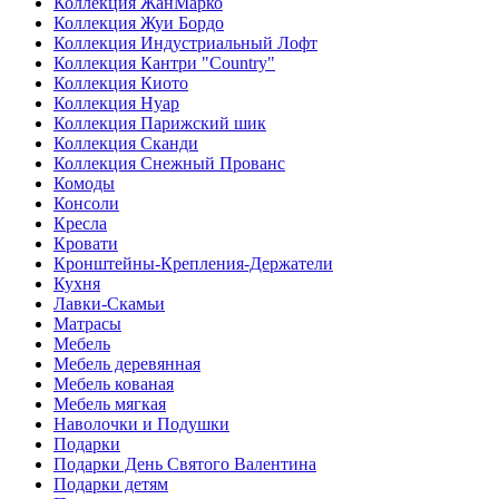
Коллекция ЖанМарко
Коллекция Жуи Бордо
Коллекция Индустриальный Лофт
Коллекция Кантри "Country"
Коллекция Киото
Коллекция Нуар
Коллекция Парижский шик
Коллекция Сканди
Коллекция Снежный Прованс
Комоды
Консоли
Кресла
Кровати
Кронштейны-Крепления-Держатели
Кухня
Лавки-Скамьи
Матрасы
Мебель
Мебель деревянная
Мебель кованая
Мебель мягкая
Наволочки и Подушки
Подарки
Подарки День Святого Валентина
Подарки детям