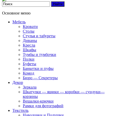
Основное меню
Мебель
Кровати
Столы
Стулья и табуреты
Диваны
Кресла
Шкафы
Тумбы и тумбочки
Полки
Буфеты
Банкетки и пуфы
Комод
Бюро — Секретеры
Декор
Зеркала
Шкатулки — ящики — коробки — сундуки—
корзины
Вешалки-крючки
Рамки для фотографий
Текстиль
Наволочки и Подушки