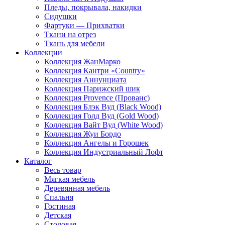
Пледы, покрывала, накидки
Сидушки
Фартуки — Прихватки
Ткани на отрез
Ткань для мебели
Коллекции
Коллекция ЖанМарко
Коллекция Кантри «Country»
Коллекция Аннунциата
Коллекция Парижский шик
Коллекция Provence (Прованс)
Коллекция Блэк Вуд (Black Wood)
Коллекция Голд Вуд (Gold Wood)
Коллекция Вайт Вуд (White Wood)
Коллекция Жуи Бордо
Коллекция Ангелы и Горошек
Коллекция Индустриальный Лофт
Каталог
Весь товар
Мягкая мебель
Деревянная мебель
Спальня
Гостиная
Детская
Столовая