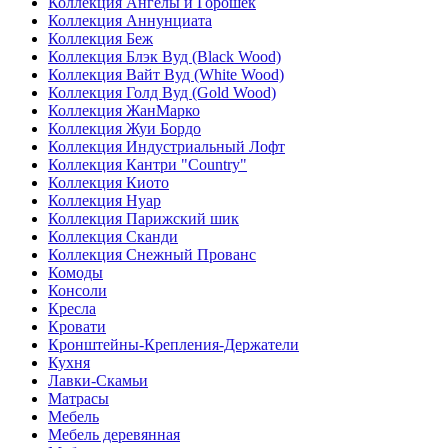
Коллекция Ангелы и Горошек
Коллекция Аннунциата
Коллекция Беж
Коллекция Блэк Вуд (Black Wood)
Коллекция Вайт Вуд (White Wood)
Коллекция Голд Вуд (Gold Wood)
Коллекция ЖанМарко
Коллекция Жуи Бордо
Коллекция Индустриальный Лофт
Коллекция Кантри "Country"
Коллекция Киото
Коллекция Нуар
Коллекция Парижский шик
Коллекция Сканди
Коллекция Снежный Прованс
Комоды
Консоли
Кресла
Кровати
Кронштейны-Крепления-Держатели
Кухня
Лавки-Скамьи
Матрасы
Мебель
Мебель деревянная