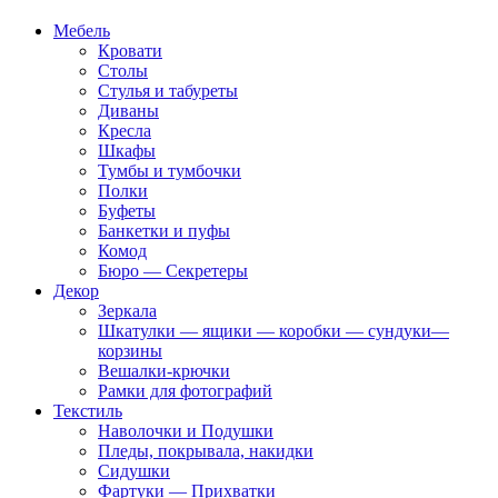
Мебель
Кровати
Столы
Стулья и табуреты
Диваны
Кресла
Шкафы
Тумбы и тумбочки
Полки
Буфеты
Банкетки и пуфы
Комод
Бюро — Секретеры
Декор
Зеркала
Шкатулки — ящики — коробки — сундуки—
корзины
Вешалки-крючки
Рамки для фотографий
Текстиль
Наволочки и Подушки
Пледы, покрывала, накидки
Сидушки
Фартуки — Прихватки