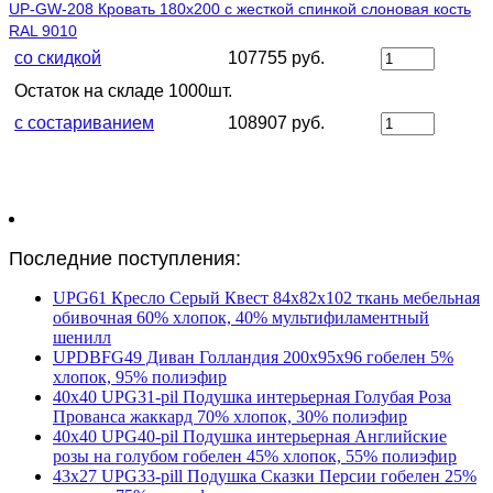
UP-GW-208 Кровать 180х200 с жесткой спинкой слоновая кость
RAL 9010
со скидкой
107755 руб.
Остаток на складе 1000шт.
с состариванием
108907 руб.
Последние поступления:
UPG61 Кресло Серый Квест 84х82х102 ткань мебельная
обивочная 60% хлопок, 40% мультифиламентный
шенилл
UPDBFG49 Диван Голландия 200х95х96 гобелен 5%
хлопок, 95% полиэфир
40х40 UPG31-pil Подушка интерьерная Голубая Роза
Прованса жаккард 70% хлопок, 30% полиэфир
40х40 UPG40-pil Подушка интерьерная Английские
розы на голубом гобелен 45% хлопок, 55% полиэфир
43х27 UPG33-pill Подушка Сказки Персии гобелен 25%