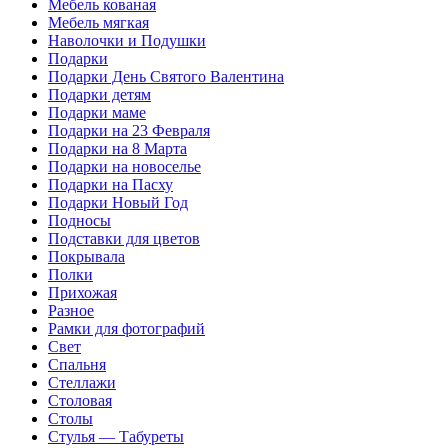
Мебель кованая
Мебель мягкая
Наволочки и Подушки
Подарки
Подарки День Святого Валентина
Подарки детям
Подарки маме
Подарки на 23 Февраля
Подарки на 8 Марта
Подарки на новоселье
Подарки на Пасху
Подарки Новый Год
Подносы
Подставки для цветов
Покрывала
Полки
Прихожая
Разное
Рамки для фотографий
Свет
Спальня
Стеллажи
Столовая
Столы
Стулья — Табуреты