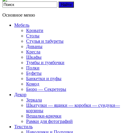
Основное меню
Мебель
Кровати
Столы
Стулья и табуреты
Диваны
Кресла
Шкафы
Тумбы и тумбочки
Полки
Буфеты
Банкетки и пуфы
Комод
Бюро — Секретеры
Декор
Зеркала
Шкатулки — ящики — коробки — сундуки—
корзины
Вешалки-крючки
Рамки для фотографий
Текстиль
Наволочки и Подушки