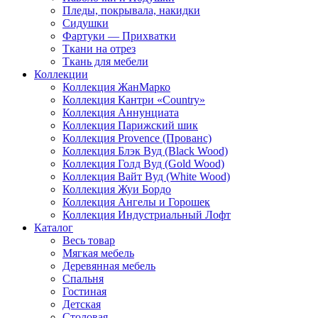
Пледы, покрывала, накидки
Сидушки
Фартуки — Прихватки
Ткани на отрез
Ткань для мебели
Коллекции
Коллекция ЖанМарко
Коллекция Кантри «Country»
Коллекция Аннунциата
Коллекция Парижский шик
Коллекция Provence (Прованс)
Коллекция Блэк Вуд (Black Wood)
Коллекция Голд Вуд (Gold Wood)
Коллекция Вайт Вуд (White Wood)
Коллекция Жуи Бордо
Коллекция Ангелы и Горошек
Коллекция Индустриальный Лофт
Каталог
Весь товар
Мягкая мебель
Деревянная мебель
Спальня
Гостиная
Детская
Столовая