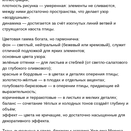
плотность рисунка — умеренная: элементы не сливаются,
между ними достаточно пространства, что делает узор
«воздушным»;
динамика — достигается за счёт изогнутых линий ветвей и
струящегося хвоста птицы.
Цветовая гамма богата, но гармонична:
фон — светлый, нейтральный (бежевый или кремовый), служит
отличной подложкой для ярких элементов;
основные цвета узора:
зелёные оттенки — для листьев и стеблей (от светло-салатового
до глубокого оливкового);
красные и бордовые — в цветах и деталях оперения птицы;
золотисто-жёлтые — в плодах и отдельных акцентах;
голубовато-бирюзовые — в оперении птицы, придающие ей
выразительность;
коричневые и терракотовые — в листьях и мелких деталях;
баланс — сочетание тёплых и холодных тонов создаёт глубину и
объём;
эффект — цвета не кричащие, но достаточно насыщенные для
декоративного эффекта.
Ткань выполнена в стиле, близком к эстетике Уильяма Мориса