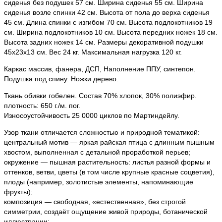
сиденья без подушек 57 см. Ширина сиденья 55 см. Ширина
сиденья возле спинки 42 см. Высота от пола до верха сиденья
45 см. Длина спинки с изгибом 70 см. Высота подлокотников 19
см. Ширина подлокотников 10 см. Высота передних ножек 18 см.
Высота задних ножек 14 см. Размеры декоративной подушки
45х23х13 см. Вес 24 кг. Максимальная нагрузка 120 кг.
Каркас массив, фанера, ДСП, Наполнение ППУ, синтепон.
Подушка под спину. Ножки дерево.
Ткань обивки гобелен. Состав 70% хлопок, 30% полиэфир.
плотность: 650 г./м. пог.
Износоустойчивость 25 0000 циклов по Мартиндейлу.
Узор ткани отличается сложностью и природной тематикой:
центральный мотив — яркая райская птица с длинным пышным
хвостом, выполненная с детальной проработкой перьев;
окружение — пышная растительность: листья разной формы и
оттенков, ветви, цветы (в том числе крупные красные соцветия),
плоды (например, золотистые элементы, напоминающие
фрукты);
композиция — свободная, «естественная», без строгой
симметрии, создаёт ощущение живой природы, ботанической
иллюстрации;